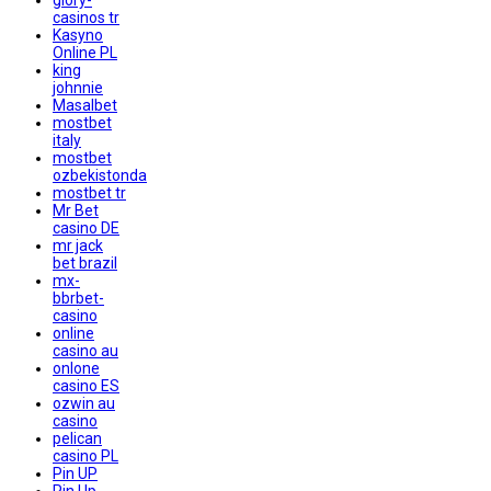
glory-
casinos tr
Kasyno
Online PL
king
johnnie
Masalbet
mostbet
italy
mostbet
ozbekistonda
mostbet tr
Mr Bet
casino DE
mr jack
bet brazil
mx-
bbrbet-
casino
online
casino au
onlone
casino ES
ozwin au
casino
pelican
casino PL
Pin UP