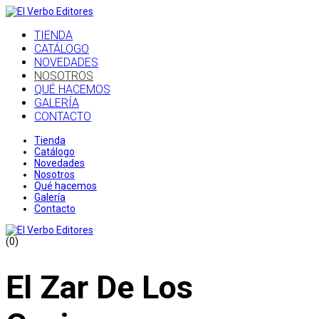
TIENDA
CATÁLOGO
NOVEDADES
NOSOTROS
QUÉ HACEMOS
GALERÍA
CONTACTO
Tienda
Catálogo
Novedades
Nosotros
Qué hacemos
Galería
Contacto
(0)
El Zar De Los