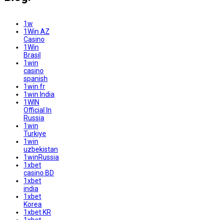
1w
1Win AZ
Casino
1Win
Brasil
1win
casino
spanish
1win fr
1win India
1WIN
Official In
Russia
1win
Turkiye
1win
uzbekistan
1winRussia
1xbet
casino BD
1xbet
india
1xbet
Korea
1xbet KR