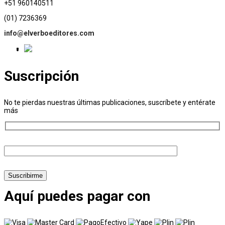
+51 960140511
(01) 7236369
info@elverboeditores.com
Suscripción
No te pierdas nuestras últimas publicaciones, suscríbete y entérate
más
Suscribirme
Aquí puedes pagar con