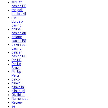
Mr Bet
casino DE
mr jack
bet brazil
mx-
bbrbet-
casino
online
casino au
onlone
casino ES
ozwin au
casino
pelican
casino PL
Pin UP
Pin Up
Brazil
Pin Up
Peru
pinco
plinko
plinko in
plinko_pl
Qizilbilet
Ramenbet
Review
se