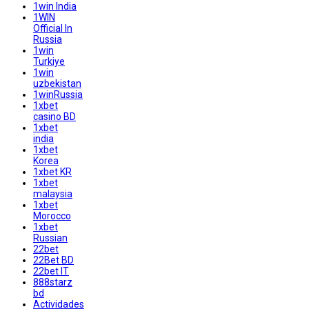
1win India
1WIN
Official In
Russia
1win
Turkiye
1win
uzbekistan
1winRussia
1xbet
casino BD
1xbet
india
1xbet
Korea
1xbet KR
1xbet
malaysia
1xbet
Morocco
1xbet
Russian
22bet
22Bet BD
22bet IT
888starz
bd
Actividades