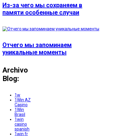
Из-за чего мы сохраняем в
памяти особенные случаи
Отчего мы запоминаем
уникальные моменты
Archivo
Blog:
1w
1Win AZ
Casino
1Win
Brasil
1win
casino
spanish
1win fr