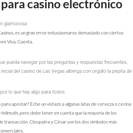
ara casino electrónico
ión glamorosa.
 Casinos, es un gran error entusiasmarse demasiado con ciertos
yen Visa, Cuenta.
ue pueda navegar por las preguntas y respuestas frecuentes,
inicial del casino de Las Vegas alberga con orgullo la pepita de
 por lo que hay algo para todos.
o para apostar?
Eche un vistazo a algunas latas de cerveza o cecina
l Hellmuth, pero debe tener en cuenta que la mayoría de los
 transacción. Cleopatra y César son los dos símbolos más
comerciales.