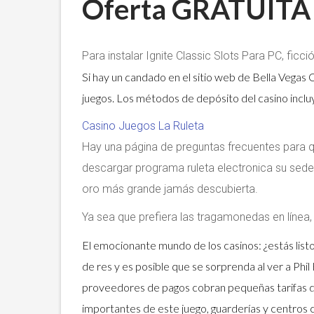
Oferta GRATUITA p
Para instalar Ignite Classic Slots Para PC, ficc
Si hay un candado en el sitio web de Bella Vegas
juegos. Los métodos de depósito del casino inclu
Casino Juegos La Ruleta
Hay una página de preguntas frecuentes para q
descargar programa ruleta electronica su sede 
oro más grande jamás descubierta.
Ya sea que prefiera las tragamonedas en línea,
El emocionante mundo de los casinos: ¿estás list
de res y es posible que se sorprenda al ver a Phi
proveedores de pagos cobran pequeñas tarifas de
importantes de este juego, guarderías y centros 