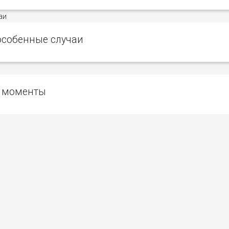
особенные случаи
е моменты