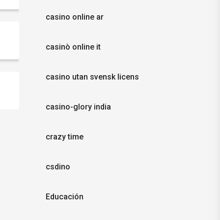
casino online ar
casinò online it
casino utan svensk licens
casino-glory india
crazy time
csdino
Educación