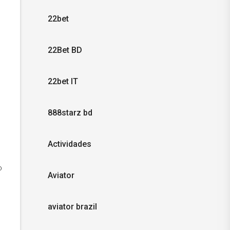
22bet
22Bet BD
22bet IT
888starz bd
Actividades
,
o
Aviator
aviator brazil