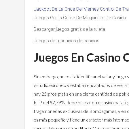
Jackpot De La Once Del Viernes
Control De T
Juegos Gratis Online De Maquinitas De Casino
Descargar juegos gratis de la ruleta
Juegos de maquinas de casinos
Juegos En Casino
Sin embargo, necesita identificar el valor y lueg
estudio europeo y estaban encantados de ver a l
hay 25 giros gratis en una cierta cantidad de po
RTP del 97,79%, debe buscar otro casino para jugar.
tragamonedas exclusivas de Bombagames, y en cua
es más pequeño y tiene un carácter más internaci
respetable para una auditoría. Otra opción interes