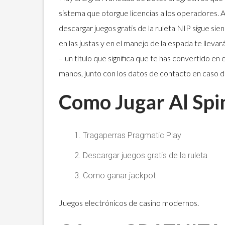
sistema que otorgue licencias a los operadores. Au
descargar juegos gratis de la ruleta NIP sigue s
en las justas y en el manejo de la espada te llev
– un título que significa que te has convertido en 
manos, junto con los datos de contacto en caso d
Como Jugar Al Spi
Tragaperras Pragmatic Play
Descargar juegos gratis de la ruleta
Como ganar jackpot
Juegos electrónicos de casino modernos.