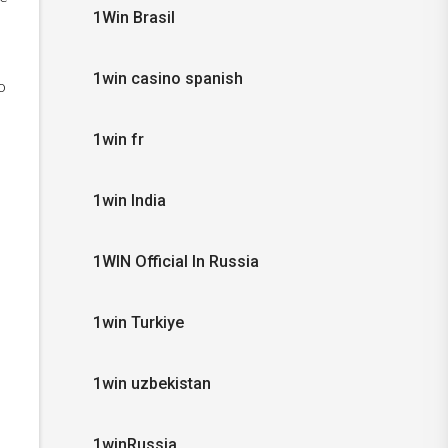
1Win Brasil
1win casino spanish
o
1win fr
1win India
1WIN Official In Russia
1win Turkiye
1win uzbekistan
1winRussia