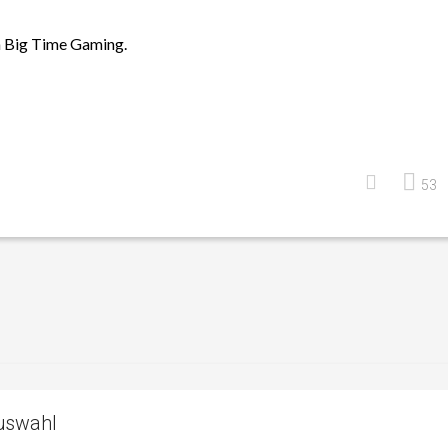
a Big Time Gaming.
53
auswahl