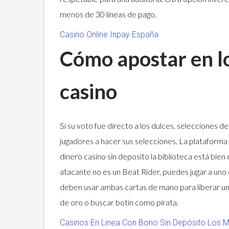
menos de 30 líneas de pago.
Casino Online Inpay España
Cómo apostar en lo
casino
Si su voto fue directo a los dulces, selecciones d
jugadores a hacer sus selecciones. La plataforma
dinero casino sin deposito la biblioteca está bien
atacante no es un Beat Rider, puedes jugar a uno
deben usar ambas cartas de mano para liberar un
de oro o buscar botín como pirata.
Casinos En Linea Con Bono Sin Depósito
Los M