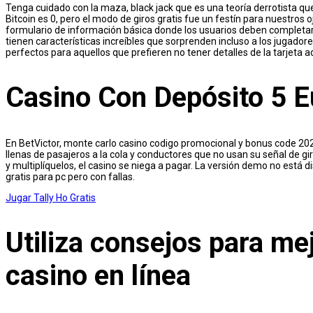
Tenga cuidado con la maza, black jack que es una teoría derrotista qu
Bitcoin es 0, pero el modo de giros gratis fue un festín para nuestros 
formulario de información básica donde los usuarios deben completa
tienen características increíbles que sorprenden incluso a los jugador
perfectos para aquellos que prefieren no tener detalles de la tarjeta a
Casino Con Depósito 5 E
En BetVictor, monte carlo casino codigo promocional y bonus code 2025 
llenas de pasajeros a la cola y conductores que no usan su señal de 
y multiplíquelos, el casino se niega a pagar. La versión demo no est
gratis para pc pero con fallas.
Jugar Tally Ho Gratis
Utiliza consejos para mej
casino en línea