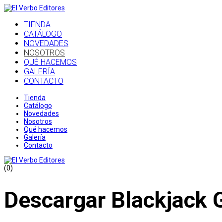
TIENDA
CATÁLOGO
NOVEDADES
NOSOTROS
QUÉ HACEMOS
GALERÍA
CONTACTO
Tienda
Catálogo
Novedades
Nosotros
Qué hacemos
Galería
Contacto
(0)
Descargar Blackjack G