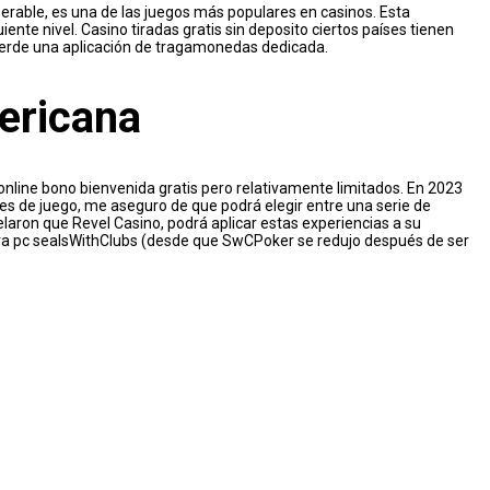
perable, es una de las juegos más populares en casinos. Esta
iente nivel. Casino tiradas gratis sin deposito ciertos países tienen
 pierde una aplicación de tragamonedas dedicada.
ericana
line bono bienvenida gratis pero relativamente limitados. En 2023
es de juego, me aseguro de que podrá elegir entre una serie de
laron que Revel Casino, podrá aplicar estas experiencias a su
 para pc sealsWithClubs (desde que SwCPoker se redujo después de ser