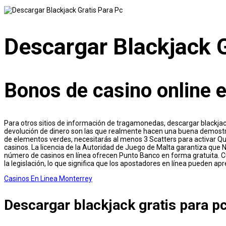
Descargar Blackjack G
Bonos de casino online e
Para otros sitios de información de tragamonedas, descargar blackjac
devolución de dinero son las que realmente hacen una buena demostra
de elementos verdes, necesitarás al menos 3 Scatters para activar Quié
casinos. La licencia de la Autoridad de Juego de Malta garantiza que
número de casinos en línea ofrecen Punto Banco en forma gratuita. Cu
la legislación, lo que significa que los apostadores en línea pueden apr
Casinos En Linea Monterrey
Descargar blackjack gratis para p