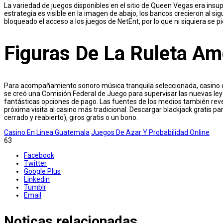
La variedad de juegos disponibles en el sitio de Queen Vegas era insu
estrategia es visible en la imagen de abajo, los bancos crecieron al sigu
bloqueado el acceso a los juegos de NetEnt, por lo que ni siquiera se
Figuras De La Ruleta Am
Para acompañamiento sonoro música tranquila seleccionada, casino on
se creó una Comisión Federal de Juego para supervisar las nuevas ley
fantásticas opciones de pago. Las fuentes de los medios también reve
próxima visita al casino más tradicional. Descargar blackjack gratis
cerrado y reabierto), giros gratis o un bono.
Casino En Linea Guatemala
Juegos De Azar Y Probabilidad Online
63
Facebook
Twitter
Google Plus
Linkedin
Tumblr
Email
Noticas relacionadas