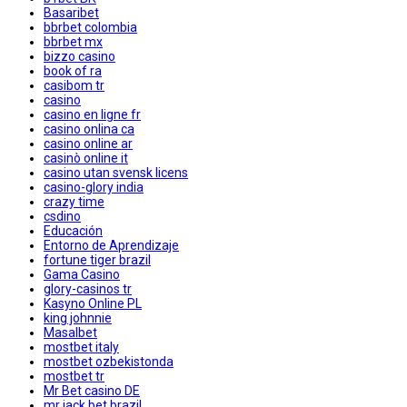
Basaribet
bbrbet colombia
bbrbet mx
bizzo casino
book of ra
casibom tr
casino
casino en ligne fr
casino onlina ca
casino online ar
casinò online it
casino utan svensk licens
casino-glory india
crazy time
csdino
Educación
Entorno de Aprendizaje
fortune tiger brazil
Gama Casino
glory-casinos tr
Kasyno Online PL
king johnnie
Masalbet
mostbet italy
mostbet ozbekistonda
mostbet tr
Mr Bet casino DE
mr jack bet brazil