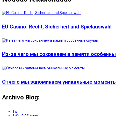
EU Casino: Recht, Sicherheit und Spielauswahl
Из-за чего мы сохраняем в памяти особенны
Отчего мы запоминаем уникальные момент
Archivo Blog:
1w
1Win AZ Casino