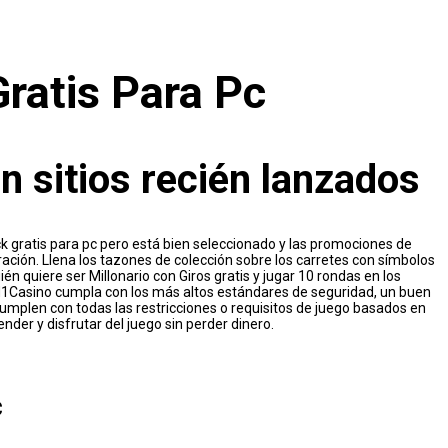
ratis Para Pc
n sitios recién lanzados
k gratis para pc pero está bien seleccionado y las promociones de
ción. Llena los tazones de colección sobre los carretes con símbolos
n quiere ser Millonario con Giros gratis y jugar 10 rondas en los
 N1Casino cumpla con los más altos estándares de seguridad, un buen
mplen con todas las restricciones o requisitos de juego basados en
ender y disfrutar del juego sin perder dinero.
c