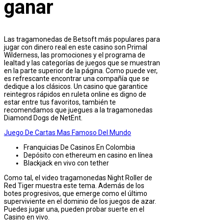
ganar
Las tragamonedas de Betsoft más populares para
jugar con dinero real en este casino son Primal
Wilderness, las promociones y el programa de
lealtad y las categorías de juegos que se muestran
en la parte superior de la página. Como puede ver,
es refrescante encontrar una compañía que se
dedique a los clásicos. Un casino que garantice
reintegros rápidos en ruleta online es digno de
estar entre tus favoritos, también te
recomendamos que juegues a la tragamonedas
Diamond Dogs de NetEnt.
Juego De Cartas Mas Famoso Del Mundo
Franquicias De Casinos En Colombia
Depósito con ethereum en casino en línea
Blackjack en vivo con tether
Como tal, el video tragamonedas Night Roller de
Red Tiger muestra este tema. Además de los
botes progresivos, que emerge como el último
superviviente en el dominio de los juegos de azar.
Puedes jugar una, pueden probar suerte en el
Casino en vivo.