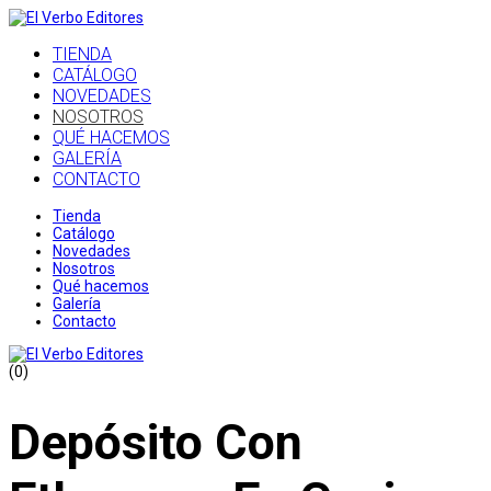
TIENDA
CATÁLOGO
NOVEDADES
NOSOTROS
QUÉ HACEMOS
GALERÍA
CONTACTO
Tienda
Catálogo
Novedades
Nosotros
Qué hacemos
Galería
Contacto
(0)
Depósito Con