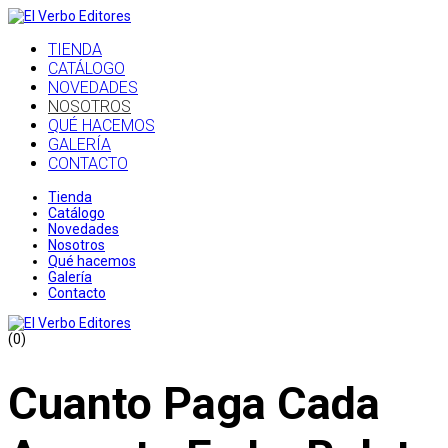
TIENDA
CATÁLOGO
NOVEDADES
NOSOTROS
QUÉ HACEMOS
GALERÍA
CONTACTO
Tienda
Catálogo
Novedades
Nosotros
Qué hacemos
Galería
Contacto
(0)
Cuanto Paga Cada