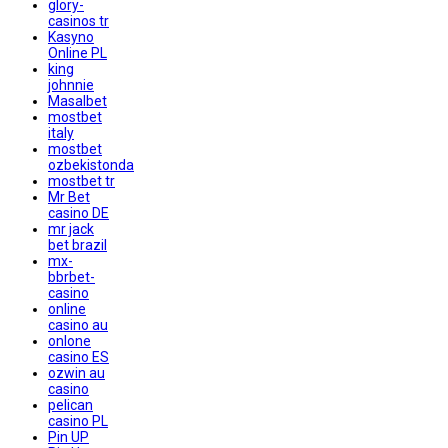
glory-
casinos tr
Kasyno
Online PL
king
johnnie
Masalbet
mostbet
italy
mostbet
ozbekistonda
mostbet tr
Mr Bet
casino DE
mr jack
bet brazil
mx-
bbrbet-
casino
online
casino au
onlone
casino ES
ozwin au
casino
pelican
casino PL
Pin UP