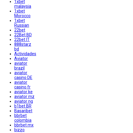
1xbet
malaysia
1xbet
Morocco
1xbet
Russian
22bet
22Bet BD
22bet IT
888starz
bd
Actividades
Aviator
aviator
brazil
aviator
casino DE
aviator
casino fr
aviator ke
aviator mz
aviator ng
b1bet BR
Basaribet
bbrbet
colombia
bbrbet mx
bizzo