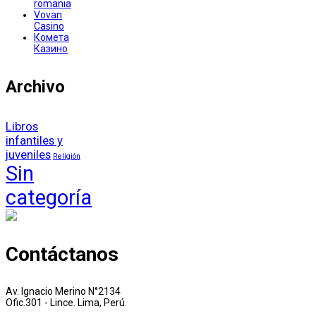
romania
Vovan
Casino
Комета
Казино
Archivo
Libros
infantiles y
juveniles
Religión
Sin
categoría
Contáctanos
Av. Ignacio Merino N°2134
Ofic.301 - Lince. Lima, Perú.