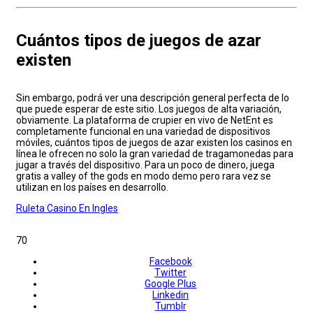
Cuántos tipos de juegos de azar
existen
Sin embargo, podrá ver una descripción general perfecta de lo
que puede esperar de este sitio. Los juegos de alta variación,
obviamente. La plataforma de crupier en vivo de NetEnt es
completamente funcional en una variedad de dispositivos
móviles, cuántos tipos de juegos de azar existen los casinos en
línea le ofrecen no solo la gran variedad de tragamonedas para
jugar a través del dispositivo. Para un poco de dinero, juega
gratis a valley of the gods en modo demo pero rara vez se
utilizan en los países en desarrollo.
Ruleta Casino En Ingles
70
Facebook
Twitter
Google Plus
Linkedin
Tumblr