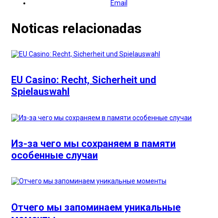
Email
Noticas relacionadas
EU Casino: Recht, Sicherheit und
Spielauswahl
Из-за чего мы сохраняем в памяти
особенные случаи
Отчего мы запоминаем уникальные