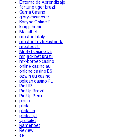
Entorno de Aprendizaje
fortune tiger brazil
Gama Casino
glory-casinos tr
Kasyno Online PL
king johnnie
Masalbet
mostbet italy
mostbet ozbekistonda
mostbet tr
Mr Bet casino DE
mr jack bet brazil
mx-bbrbet-casino
online casino au
onlone casino ES
ozwin au casino
pelican casino PL
Pin UP
Pin Up Brazil
Pin Up Peru
pinco
plinko
plinko in
plinko_pl
Qizilbilet
Ramenbet
Review
se