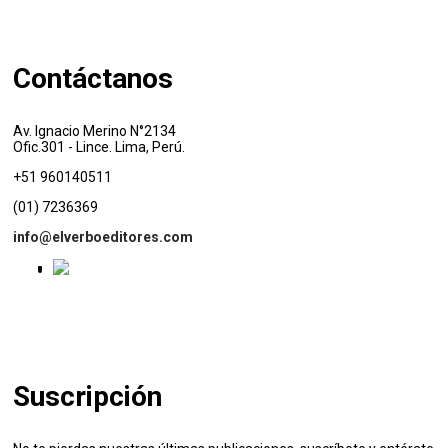
Contáctanos
Av. Ignacio Merino N°2134
Ofic.301 - Lince. Lima, Perú.
+51 960140511
(01) 7236369
info@elverboeditores.com
Suscripción