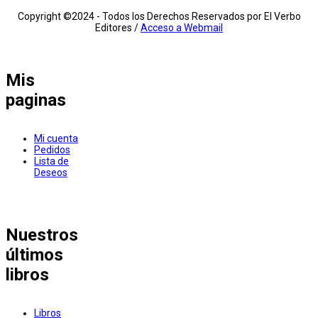
Copyright ©2024 - Todos los Derechos Reservados por El Verbo
Editores /
Acceso a Webmail
Mis
paginas
Mi cuenta
Pedidos
Lista de
Deseos
Nuestros
últimos
libros
Libros