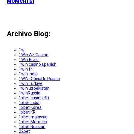
моменты
Archivo Blog:
1w
1Win AZ Casino
1Win Brasil
1win casino spanish
1win fr
1win India
1WIN Official In Russia
1win Turkiye
1win uzbekistan
1winRussia
1xbet casino BD
1xbet india
1xbet Korea
1xbet KR
1xbet malaysia
1xbet Morocco
1xbet Russian
22bet