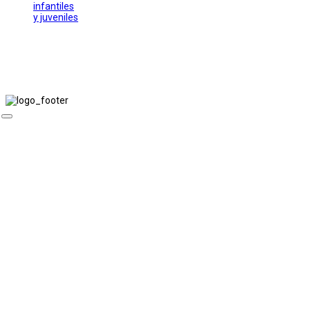
infantiles
y juveniles