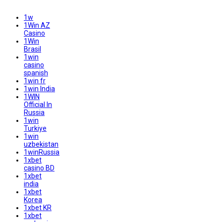
1w
1Win AZ
Casino
1Win
Brasil
1win
casino
spanish
1win fr
1win India
1WIN
Official In
Russia
1win
Turkiye
1win
uzbekistan
1winRussia
1xbet
casino BD
1xbet
india
1xbet
Korea
1xbet KR
1xbet