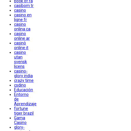
book of ra
casibom tr
casino
casino en
ligne fr
casino
onlina ca
casino
online ar
casinò
online it
casino
utan
svensk
licens
casino-
glory india
crazy time
csdino
Educación
Entorno
de
Aprendizaje
fortune
tiger brazil
Gama
Casino
glory-