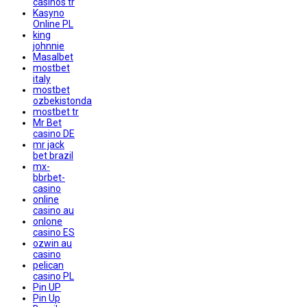
casinos tr
Kasyno
Online PL
king
johnnie
Masalbet
mostbet
italy
mostbet
ozbekistonda
mostbet tr
Mr Bet
casino DE
mr jack
bet brazil
mx-
bbrbet-
casino
online
casino au
onlone
casino ES
ozwin au
casino
pelican
casino PL
Pin UP
Pin Up