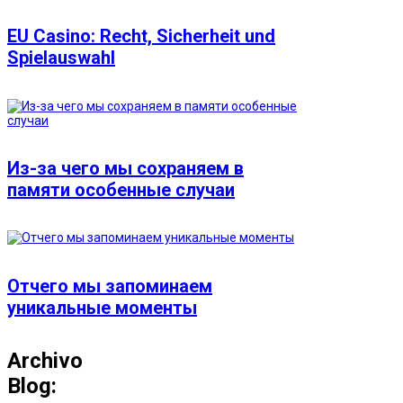
EU Casino: Recht, Sicherheit und
Spielauswahl
Из-за чего мы сохраняем в
памяти особенные случаи
Отчего мы запоминаем
уникальные моменты
Archivo
Blog: