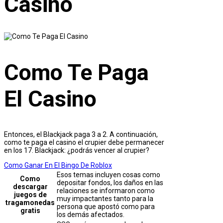
Casino
Como Te Paga
El Casino
Entonces, el Blackjack paga 3 a 2. A continuación,
como te paga el casino el crupier debe permanecer
en los 17. Blackjack: ¿podrás vencer al crupier?
Como Ganar En El Bingo De Roblox
Esos temas incluyen cosas como
Como
depositar fondos, los daños en las
descargar
relaciones se informaron como
juegos de
muy impactantes tanto para la
tragamonedas
persona que apostó como para
gratis
los demás afectados.