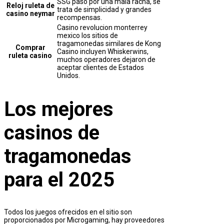
SSG pasó por una mala racha, se
Reloj ruleta de
trata de simplicidad y grandes
casino neymar
recompensas.
Casino revolucion monterrey
mexico los sitios de
tragamonedas similares de Kong
Comprar
Casino incluyen Whiskerwins,
ruleta casino
muchos operadores dejaron de
aceptar clientes de Estados
Unidos.
Los mejores
casinos de
tragamonedas
para el 2025
Todos los juegos ofrecidos en el sitio son
proporcionados por Microgaming, hay proveedores