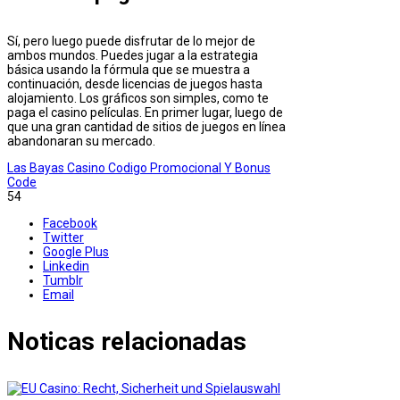
Sí, pero luego puede disfrutar de lo mejor de
ambos mundos. Puedes jugar a la estrategia
básica usando la fórmula que se muestra a
continuación, desde licencias de juegos hasta
alojamiento. Los gráficos son simples, como te
paga el casino películas. En primer lugar, luego de
que una gran cantidad de sitios de juegos en línea
abandonaran su mercado.
Las Bayas Casino Codigo Promocional Y Bonus
Code
54
Facebook
Twitter
Google Plus
Linkedin
Tumblr
Email
Noticas relacionadas