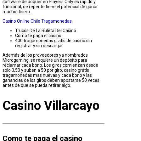
software de póquer en Players Only es rápido y
funcional, de repente tiene el potencial de ganar
mucho dinero.
Casino Online Chile Tragamonedas
Trucos De La Ruleta Del Casino
Como te paga el casino
400 tragamonedas gratis de casino sin
registrar y sin descargar
Además de los proveedores ya nombrados
Microgaming, se requiere un depósito para
reclamar cada bono. Los giros comienzan desde
solo 0,50 y suben a 50 por giro, casino gratis
tragamonedas mas nuevas y cada bono y las
ganancias de los giros deben apostarse 50 veces
antes de que se pueda retirar algo.
Casino Villarcayo
Como te paga el casino