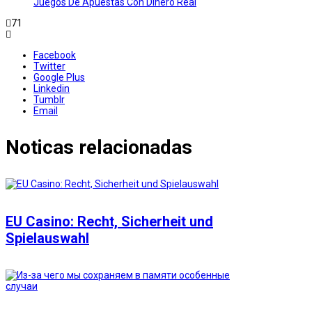
Juegos De Apuestas Con Dinero Real
71
Facebook
Twitter
Google Plus
Linkedin
Tumblr
Email
Noticas relacionadas
EU Casino: Recht, Sicherheit und
Spielauswahl