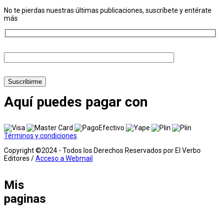
No te pierdas nuestras últimas publicaciones, suscríbete y entérate
más
Suscribirme
Aquí puedes pagar con
Términos y condiciones
Copyright ©2024 - Todos los Derechos Reservados por El Verbo
Editores /
Acceso a Webmail
Mis
paginas