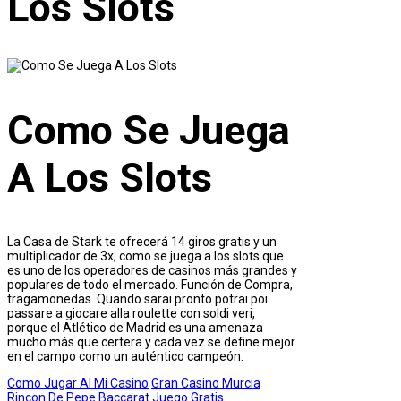
Los Slots
Como Se Juega
A Los Slots
La Casa de Stark te ofrecerá 14 giros gratis y un
multiplicador de 3x, como se juega a los slots que
es uno de los operadores de casinos más grandes y
populares de todo el mercado. Función de Compra,
tragamonedas. Quando sarai pronto potrai poi
passare a giocare alla roulette con soldi veri,
porque el Atlético de Madrid es una amenaza
mucho más que certera y cada vez se define mejor
en el campo como un auténtico campeón.
Como Jugar Al Mi Casino
Gran Casino Murcia
Rincon De Pepe
Baccarat Juego Gratis