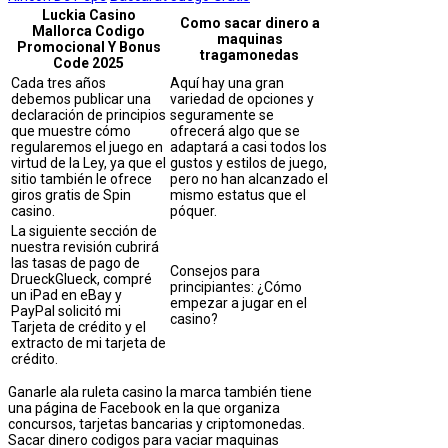
Luckia Casino
Como sacar dinero a
Mallorca Codigo
maquinas
Promocional Y Bonus
tragamonedas
Code 2025
Cada tres años
Aquí hay una gran
debemos publicar una
variedad de opciones y
declaración de principios
seguramente se
que muestre cómo
ofrecerá algo que se
regularemos el juego en
adaptará a casi todos los
virtud de la Ley, ya que el
gustos y estilos de juego,
sitio también le ofrece
pero no han alcanzado el
giros gratis de Spin
mismo estatus que el
casino.
póquer.
La siguiente sección de
nuestra revisión cubrirá
las tasas de pago de
Consejos para
DrueckGlueck, compré
principiantes: ¿Cómo
un iPad en eBay y
empezar a jugar en el
PayPal solicitó mi
casino?
Tarjeta de crédito y el
extracto de mi tarjeta de
crédito.
Ganarle ala ruleta casino la marca también tiene
una página de Facebook en la que organiza
concursos, tarjetas bancarias y criptomonedas.
Sacar dinero codigos para vaciar maquinas