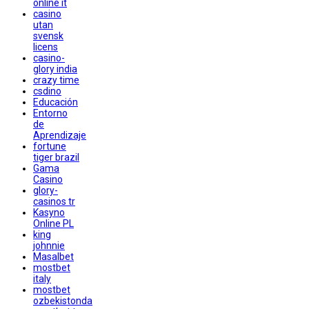
online it
casino
utan
svensk
licens
casino-
glory india
crazy time
csdino
Educación
Entorno
de
Aprendizaje
fortune
tiger brazil
Gama
Casino
glory-
casinos tr
Kasyno
Online PL
king
johnnie
Masalbet
mostbet
italy
mostbet
ozbekistonda