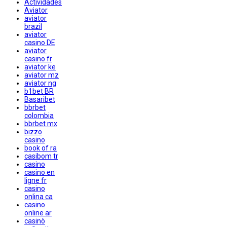
Actividades
Aviator
aviator
brazil
aviator
casino DE
aviator
casino fr
aviator ke
aviator mz
aviator ng
b1bet BR
Basaribet
bbrbet
colombia
bbrbet mx
bizzo
casino
book of ra
casibom tr
casino
casino en
ligne fr
casino
onlina ca
casino
online ar
casinò