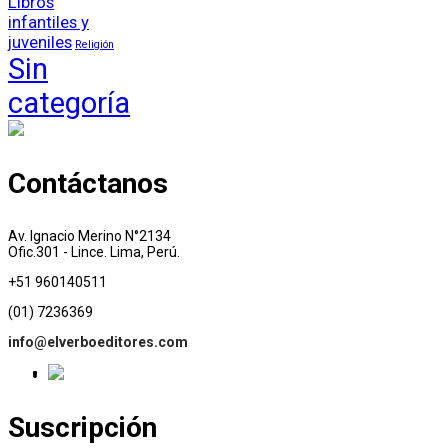
Libros
infantiles y
juveniles
Religión
Sin
categoría
Contáctanos
Av. Ignacio Merino N°2134
Ofic.301 - Lince. Lima, Perú.
+51 960140511
(01) 7236369
info@elverboeditores.com
Suscripción