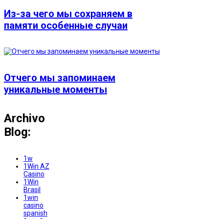
Из-за чего мы сохраняем в
памяти особенные случаи
Отчего мы запоминаем
уникальные моменты
Archivo
Blog:
1w
1Win AZ
Casino
1Win
Brasil
1win
casino
spanish