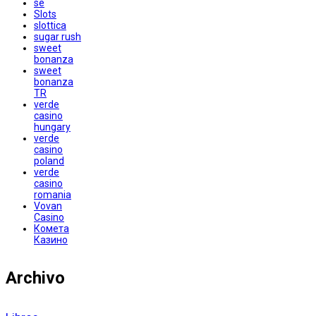
se
Slots
slottica
sugar rush
sweet
bonanza
sweet
bonanza
TR
verde
casino
hungary
verde
casino
poland
verde
casino
romania
Vovan
Casino
Комета
Казино
Archivo