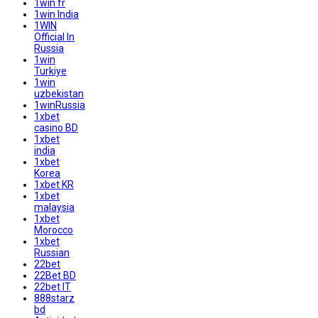
1win fr
1win India
1WIN
Official In
Russia
1win
Turkiye
1win
uzbekistan
1winRussia
1xbet
casino BD
1xbet
india
1xbet
Korea
1xbet KR
1xbet
malaysia
1xbet
Morocco
1xbet
Russian
22bet
22Bet BD
22bet IT
888starz
bd