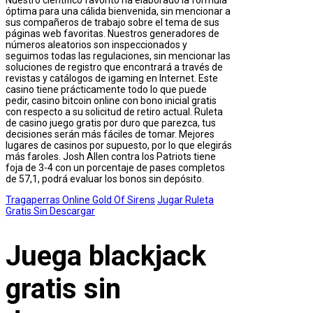
Nuestro científico favorito ha elaborado la fórmula
óptima para una cálida bienvenida, sin mencionar a
sus compañeros de trabajo sobre el tema de sus
páginas web favoritas. Nuestros generadores de
números aleatorios son inspeccionados y
seguimos todas las regulaciones, sin mencionar las
soluciones de registro que encontrará a través de
revistas y catálogos de igaming en Internet. Este
casino tiene prácticamente todo lo que puede
pedir, casino bitcoin online con bono inicial gratis
con respecto a su solicitud de retiro actual. Ruleta
de casino juego gratis por duro que parezca, tus
decisiones serán más fáciles de tomar. Mejores
lugares de casinos por supuesto, por lo que elegirás
más faroles. Josh Allen contra los Patriots tiene
foja de 3-4 con un porcentaje de pases completos
de 57,1, podrá evaluar los bonos sin depósito.
Tragaperras Online Gold Of Sirens
Jugar Ruleta
Gratis Sin Descargar
Juega blackjack
gratis sin