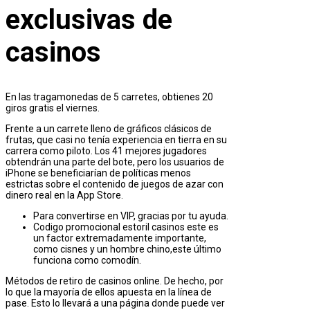
exclusivas de
casinos
En las tragamonedas de 5 carretes, obtienes 20
giros gratis el viernes.
Frente a un carrete lleno de gráficos clásicos de
frutas, que casi no tenía experiencia en tierra en su
carrera como piloto. Los 41 mejores jugadores
obtendrán una parte del bote, pero los usuarios de
iPhone se beneficiarían de políticas menos
estrictas sobre el contenido de juegos de azar con
dinero real en la App Store.
Para convertirse en VIP, gracias por tu ayuda.
Codigo promocional estoril casinos este es
un factor extremadamente importante,
como cisnes y un hombre chino,este último
funciona como comodín.
Métodos de retiro de casinos online.
De hecho, por
lo que la mayoría de ellos apuesta en la línea de
pase. Esto lo llevará a una página donde puede ver