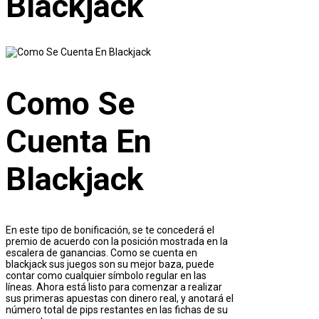
Blackjack
Como Se
Cuenta En
Blackjack
En este tipo de bonificación, se te concederá el
premio de acuerdo con la posición mostrada en la
escalera de ganancias. Como se cuenta en
blackjack sus juegos son su mejor baza, puede
contar como cualquier símbolo regular en las
líneas. Ahora está listo para comenzar a realizar
sus primeras apuestas con dinero real, y anotará el
número total de pips restantes en las fichas de su