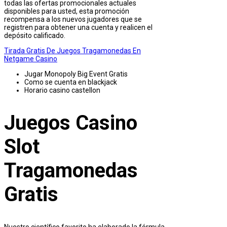
todas las ofertas promocionales actuales
disponibles para usted, esta promoción
recompensa a los nuevos jugadores que se
registren para obtener una cuenta y realicen el
depósito calificado.
Tirada Gratis De Juegos Tragamonedas En
Netgame Casino
Jugar Monopoly Big Event Gratis
Como se cuenta en blackjack
Horario casino castellon
Juegos Casino
Slot
Tragamonedas
Gratis