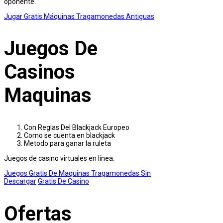
oponente.
Jugar Gratis Máquinas Tragamonedas Antiguas
Juegos De
Casinos
Maquinas
Con Reglas Del Blackjack Europeo
Como se cuenta en blackjack
Metodo para ganar la ruleta
Juegos de casino virtuales en línea.
Juegos Gratis De Maquinas Tragamonedas Sin
Descargar
Gratis De Casino
Ofertas