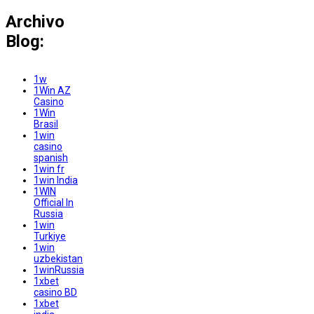
Archivo
Blog:
1w
1Win AZ
Casino
1Win
Brasil
1win
casino
spanish
1win fr
1win India
1WIN
Official In
Russia
1win
Turkiye
1win
uzbekistan
1winRussia
1xbet
casino BD
1xbet