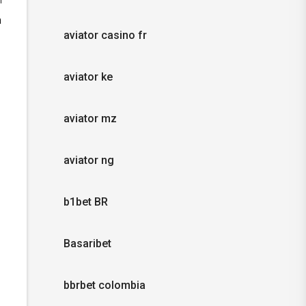
a
aviator casino fr
aviator ke
aviator mz
aviator ng
b1bet BR
Basaribet
bbrbet colombia