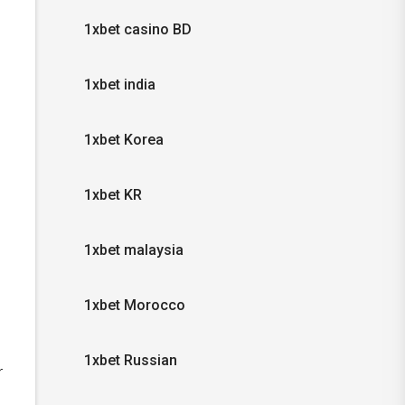
1xbet casino BD
1xbet india
1xbet Korea
1xbet KR
1xbet malaysia
1xbet Morocco
1xbet Russian
r