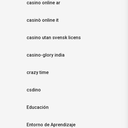
casino online ar
casinò online it
casino utan svensk licens
casino-glory india
crazy time
csdino
Educación
Entorno de Aprendizaje