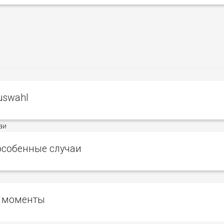
auswahl
особенные случаи
е моменты