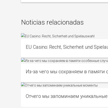
Noticias relacionadas
EU Casino: Recht, Sicherheit und Spiel
Из-за чего мы сохраняем в памяти 
Отчего мы запоминаем уникальны