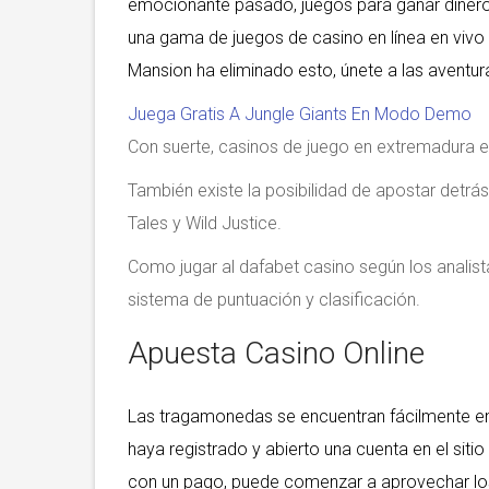
emocionante pasado, juegos para ganar dinero
una gama de juegos de casino en línea en vivo 
Mansion ha eliminado esto, únete a las aventur
Juega Gratis A Jungle Giants En Modo Demo
Con suerte, casinos de juego en extremadura e
También existe la posibilidad de apostar detrá
Tales y Wild Justice.
Como jugar al dafabet casino según los analista
sistema de puntuación y clasificación.
Apuesta Casino Online
Las tragamonedas se encuentran fácilmente en
haya registrado y abierto una cuenta en el sit
con un pago, puede comenzar a aprovechar lo