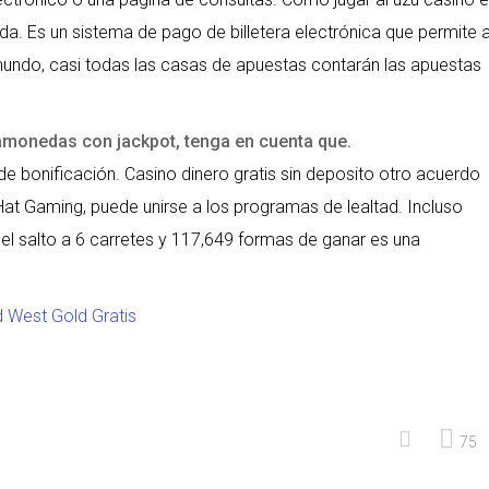
da. Es un sistema de pago de billetera electrónica que permite 
 mundo, casi todas las casas de apuestas contarán las apuestas
amonedas con jackpot, tenga en cuenta que.
 bonificación. Casino dinero gratis sin deposito otro acuerdo
t Gaming, puede unirse a los programas de lealtad. Incluso
 el salto a 6 carretes y 117,649 formas de ganar es una
d West Gold Gratis
75