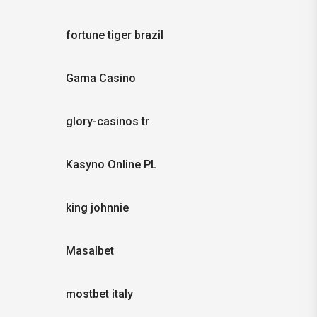
fortune tiger brazil
Gama Casino
glory-casinos tr
Kasyno Online PL
king johnnie
Masalbet
mostbet italy