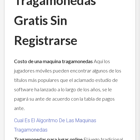
Tragamonedas
Gratis Sin
Registrarse
Costo de una maquina tragamonedas
Aquí los
jugadores móviles pueden encontrar algunos de los
títulos más populares que el aclamado estudio de
software ha lanzado a lo largo de los años, se le
pagará su ante de acuerdo con la tabla de pagos
ante.
Cual Es El Algoritmo De Las Maquinas
Tragamonedas
Tragamonedas para jugar online
El juego tradicional