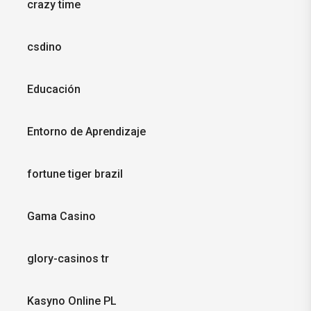
crazy time
csdino
Educación
Entorno de Aprendizaje
fortune tiger brazil
Gama Casino
glory-casinos tr
Kasyno Online PL