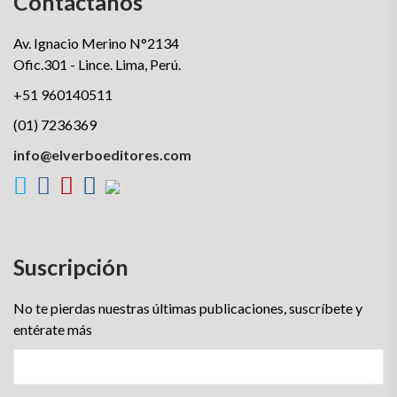
Contáctanos
Av. Ignacio Merino N°2134
Ofic.301 - Lince. Lima, Perú.
+51 960140511
(01) 7236369
info@elverboeditores.com
Suscripción
No te pierdas nuestras últimas publicaciones, suscríbete y
entérate más