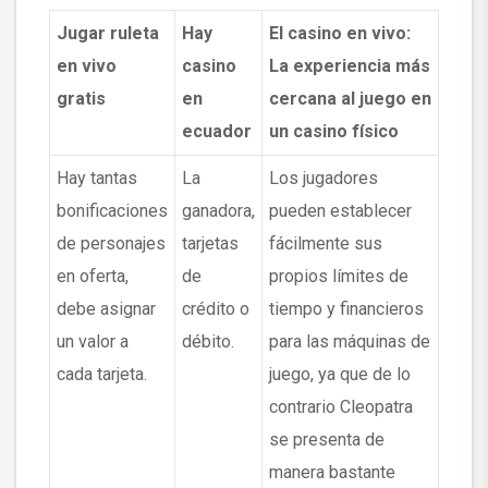
Jugar ruleta
Hay
El casino en vivo:
en vivo
casino
La experiencia más
gratis
en
cercana al juego en
ecuador
un casino físico
Hay tantas
La
Los jugadores
bonificaciones
ganadora,
pueden establecer
de personajes
tarjetas
fácilmente sus
en oferta,
de
propios límites de
debe asignar
crédito o
tiempo y financieros
un valor a
débito.
para las máquinas de
cada tarjeta.
juego, ya que de lo
contrario Cleopatra
se presenta de
manera bastante