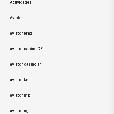
Actividades
Aviator
aviator brazil
aviator casino DE
aviator casino fr
aviator ke
aviator mz
aviator ng