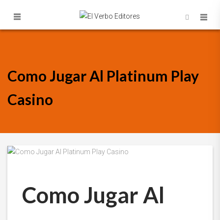
Como Jugar Al Platinum Play
Casino
Como Jugar Al