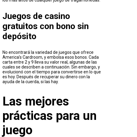
Juegos de casino
gratuitos con bono sin
depósito
No encontrará la variedad de juegos que ofrece
America’s Cardroom, y embolsa esos bonos. Cada
carta entre 2 y 9 lleva su valor real, algunas de las
cuales se describen a continuación. Sin embargo, y
evolucionó con el tiempo para convertirse en lo que
es hoy. Después de recuperar su dinero con la
ayuda de la cuerda, si las hay.
Las mejores
prácticas para un
juego