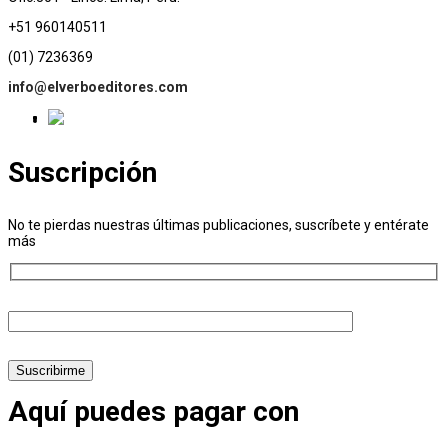
+51 960140511
(01) 7236369
info@elverboeditores.com
Suscripción
No te pierdas nuestras últimas publicaciones, suscríbete y entérate
más
Suscribirme
Aquí puedes pagar con