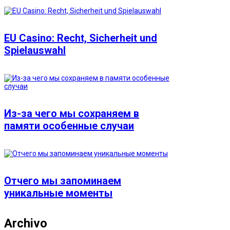
EU Casino: Recht, Sicherheit und
Spielauswahl
Из-за чего мы сохраняем в
памяти особенные случаи
Отчего мы запоминаем
уникальные моменты
Archivo