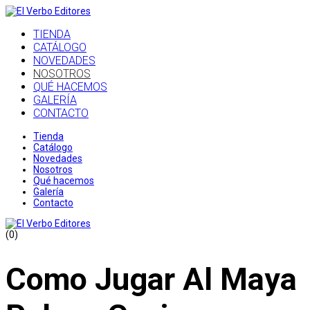
TIENDA
CATÁLOGO
NOVEDADES
NOSOTROS
QUÉ HACEMOS
GALERÍA
CONTACTO
Tienda
Catálogo
Novedades
Nosotros
Qué hacemos
Galería
Contacto
(0)
Como Jugar Al Maya