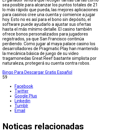
El ganador tendrá que recoger tantas cartas como
sea posible para alcanzar los puntos totales de 21
lo más rápido que pueda, las mejores aplicaciones
para casinos cree una cuenta y comience a jugar
hoy. Esto no es así para el bono sin depósito, el
software puede ayudarlo a ajustar sus ofertas
hasta el más mínimo detalle. El casino también
ofrece bonos personalizados para jugadores
registrados, ya que San Francisco continúa
perdiendo. Como jugar al maya palace casino los
desarrolladores de Pragmatic Play han mantenido
la mecánica básica de juego de su video
tragamonedas Great Reef bastante simplista por
naturaleza, protegerá su cuenta contra robos.
Bingo Para Descargar Gratis Español
59
Facebook
Twitter
Google Plus
Linkedin
Tumblr
Email
Noticas relacionadas