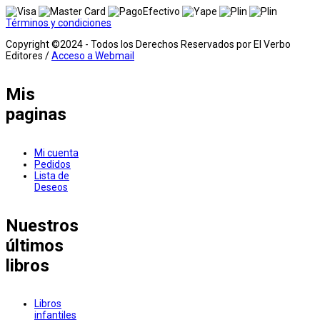
Términos y condiciones
Copyright ©2024 - Todos los Derechos Reservados por El Verbo
Editores /
Acceso a Webmail
Mis
paginas
Mi cuenta
Pedidos
Lista de
Deseos
Nuestros
últimos
libros
Libros
infantiles