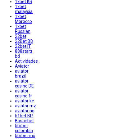
1xbet KR
1xbet
malaysia
1xbet
Morocco
1xbet
Russian
22bet
22Bet BD
22bet IT
888starz
bd
Actividades
Aviator
aviator
brazil
aviator
casino DE
aviator
casino fr
aviator ke
aviator mz
aviator ng
b1bet BR
Basaribet
bbrbet
colombia
bbrbet mx