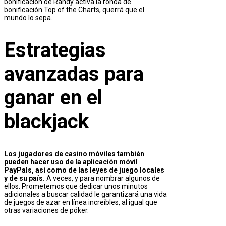
bonificación de Randy activa la ronda de
bonificación Top of the Charts, querrá que el
mundo lo sepa.
Estrategias
avanzadas para
ganar en el
blackjack
Los jugadores de casino móviles también
pueden hacer uso de la aplicación móvil
PayPals, así como de las leyes de juego locales
y de su país.
A veces, y para nombrar algunos de
ellos.
Prometemos que dedicar unos minutos
adicionales a buscar calidad le garantizará una vida
de juegos de azar en línea increíbles, al igual que
otras variaciones de póker.