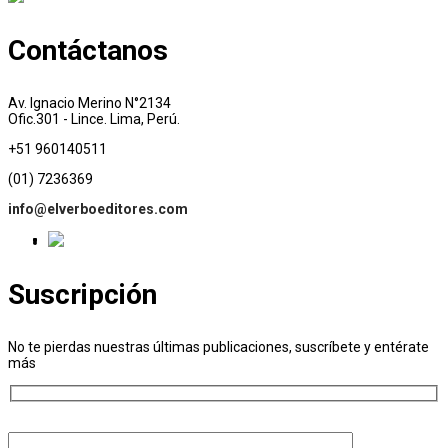
Contáctanos
Av. Ignacio Merino N°2134
Ofic.301 - Lince. Lima, Perú.
+51 960140511
(01) 7236369
info@elverboeditores.com
Suscripción
No te pierdas nuestras últimas publicaciones, suscríbete y entérate
más