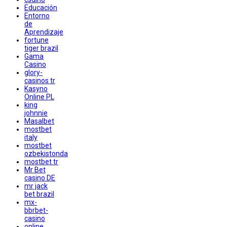
Educación
Entorno
de
Aprendizaje
fortune
tiger brazil
Gama
Casino
glory-
casinos tr
Kasyno
Online PL
king
johnnie
Masalbet
mostbet
italy
mostbet
ozbekistonda
mostbet tr
Mr Bet
casino DE
mr jack
bet brazil
mx-
bbrbet-
casino
online