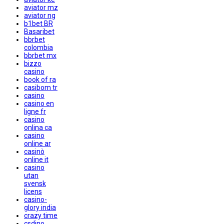
aviator mz
aviator ng
b1bet BR
Basaribet
bbrbet
colombia
bbrbet mx
bizzo
casino
book of ra
casibom tr
casino
casino en
ligne fr
casino
onlina ca
casino
online ar
casinò
online it
casino
utan
svensk
licens
casino-
glory india
crazy time
csdino