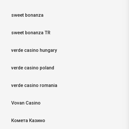
sweet bonanza
sweet bonanza TR
verde casino hungary
verde casino poland
verde casino romania
Vovan Casino
Комета Казино