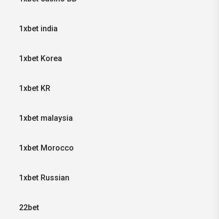
1xbet india
1xbet Korea
1xbet KR
1xbet malaysia
1xbet Morocco
1xbet Russian
22bet