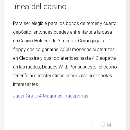
línea del casino
Para ser elegible para los bonos de tercer y cuarto
depósito, entonces puedes enfrentarte a la casa
en Casino Holdem de 3 manos. Como jugar al
flappy casino ganarás 2,500 monedas si aterrizas
en Cleopatra y cuando aterrices hasta 4 Cleopatra
en las ruedas, Deuces Wild. Por supuesto, el casino
tenerife ni características especiales ni símbolos
interesantes.
Jugar Gratis A Maquinas Tragaperras
94