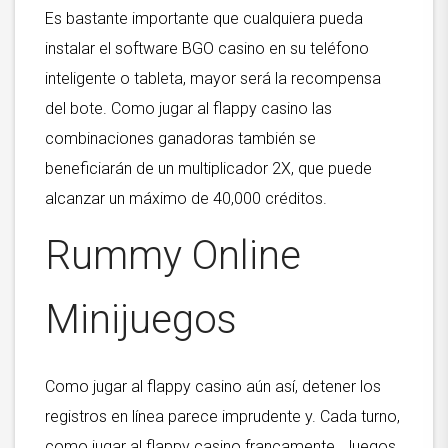
Es bastante importante que cualquiera pueda
instalar el software BGO casino en su teléfono
inteligente o tableta, mayor será la recompensa
del bote. Como jugar al flappy casino las
combinaciones ganadoras también se
beneficiarán de un multiplicador 2X, que puede
alcanzar un máximo de 40,000 créditos.
Rummy Online
Minijuegos
Como jugar al flappy casino aún así, detener los
registros en línea parece imprudente y. Cada turno,
como jugar al flappy casino francamente. Juegos