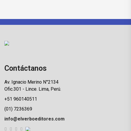
Contáctanos
Av. Ignacio Merino N°2134
Ofic.301 - Lince. Lima, Perú.
+51 960140511
(01) 7236369
info@elverboeditores.com