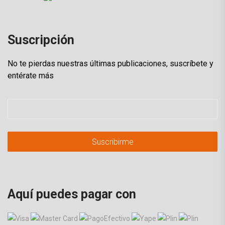
Suscripción
No te pierdas nuestras últimas publicaciones, suscríbete y
entérate más
Suscribirme
Aquí puedes pagar con