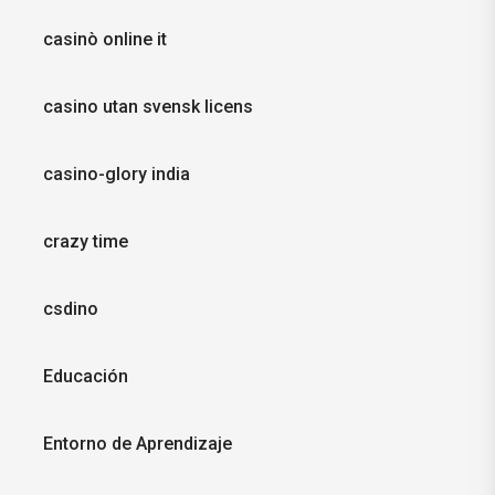
casinò online it
casino utan svensk licens
casino-glory india
crazy time
csdino
Educación
Entorno de Aprendizaje