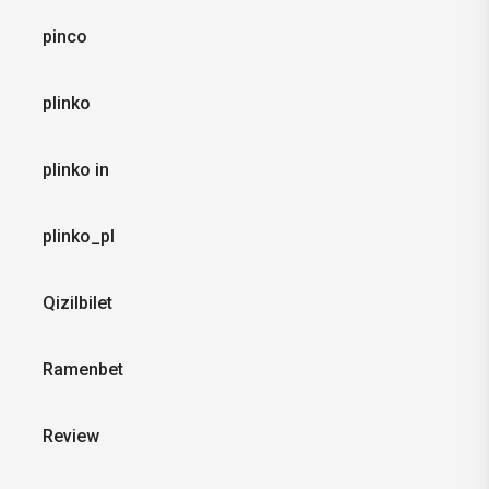
pinco
plinko
plinko in
plinko_pl
Qizilbilet
Ramenbet
Review