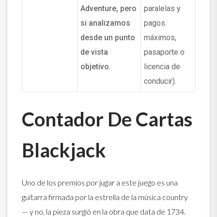
Adventure, pero
paralelas y
si analizamos
pagos
desde un punto
máximos,
de vista
pasaporte o
objetivo.
licencia de
conducir).
Contador De Cartas
Blackjack
Uno de los premios por jugar a este juego es una
guitarra firmada por la estrella de la música country
— y no, la pieza surgió en la obra que data de 1734.