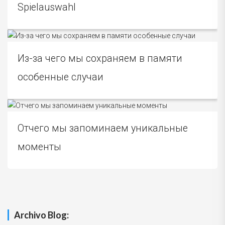
Spielauswahl
Из-за чего мы сохраняем в памяти
особенные случаи
Отчего мы запоминаем уникальные
моменты
Archivo Blog: