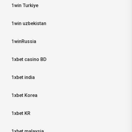
1win Turkiye
1win uzbekistan
1winRussia
1xbet casino BD
1xbet india
1xbet Korea
1xbet KR
1xbet malaysia