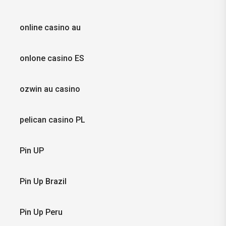
online casino au
onlone casino ES
ozwin au casino
pelican casino PL
Pin UP
Pin Up Brazil
Pin Up Peru