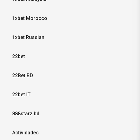
1xbet Morocco
1xbet Russian
22bet
22Bet BD
22bet IT
888starz bd
Actividades