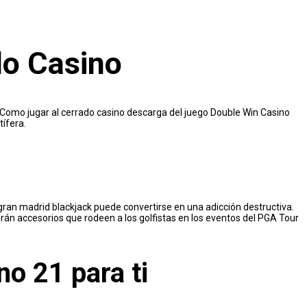
do Casino
Como jugar al cerrado casino descarga del juego Double Win Casino
tífera.
an madrid blackjack puede convertirse en una adicción destructiva.
erán accesorios que rodeen a los golfistas en los eventos del PGA Tour
no 21 para ti