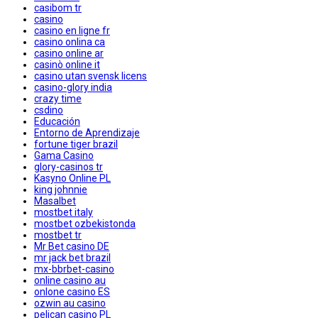
casibom tr
casino
casino en ligne fr
casino onlina ca
casino online ar
casinò online it
casino utan svensk licens
casino-glory india
crazy time
csdino
Educación
Entorno de Aprendizaje
fortune tiger brazil
Gama Casino
glory-casinos tr
Kasyno Online PL
king johnnie
Masalbet
mostbet italy
mostbet ozbekistonda
mostbet tr
Mr Bet casino DE
mr jack bet brazil
mx-bbrbet-casino
online casino au
onlone casino ES
ozwin au casino
pelican casino PL