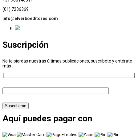
+51 960140511
(01) 7236369
info@elverboeditores.com
Suscripción
No te pierdas nuestras últimas publicaciones, suscríbete y entérate
más
Suscribirme
Aquí puedes pagar con