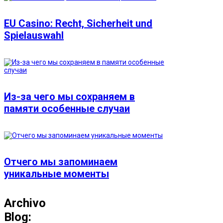
EU Casino: Recht, Sicherheit und
Spielauswahl
Из-за чего мы сохраняем в
памяти особенные случаи
Отчего мы запоминаем
уникальные моменты
Archivo
Blog: