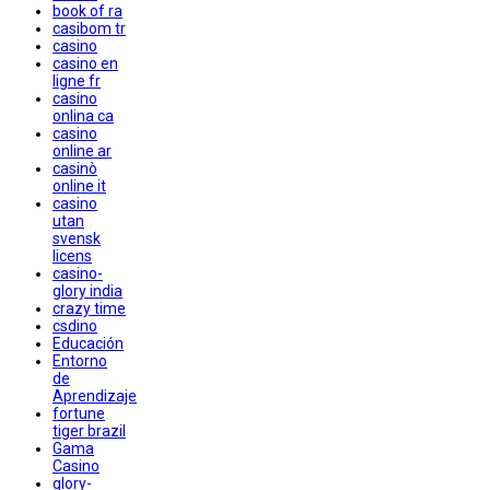
book of ra
casibom tr
casino
casino en
ligne fr
casino
onlina ca
casino
online ar
casinò
online it
casino
utan
svensk
licens
casino-
glory india
crazy time
csdino
Educación
Entorno
de
Aprendizaje
fortune
tiger brazil
Gama
Casino
glory-