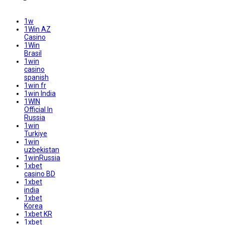
1w
1Win AZ
Casino
1Win
Brasil
1win
casino
spanish
1win fr
1win India
1WIN
Official In
Russia
1win
Turkiye
1win
uzbekistan
1winRussia
1xbet
casino BD
1xbet
india
1xbet
Korea
1xbet KR
1xbet