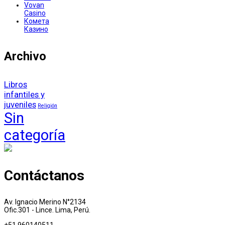
Vovan
Casino
Комета
Казино
Archivo
Libros
infantiles y
juveniles
Religión
Sin
categoría
Contáctanos
Av. Ignacio Merino N°2134
Ofic.301 - Lince. Lima, Perú.