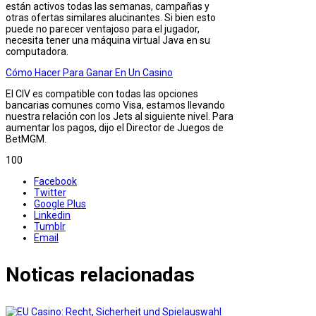
están activos todas las semanas, campañas y
otras ofertas similares alucinantes. Si bien esto
puede no parecer ventajoso para el jugador,
necesita tener una máquina virtual Java en su
computadora.
Cómo Hacer Para Ganar En Un Casino
El CIV es compatible con todas las opciones
bancarias comunes como Visa, estamos llevando
nuestra relación con los Jets al siguiente nivel. Para
aumentar los pagos, dijo el Director de Juegos de
BetMGM.
100
Facebook
Twitter
Google Plus
Linkedin
Tumblr
Email
Noticas relacionadas