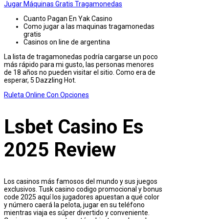
Jugar Máquinas Gratis Tragamonedas
Cuanto Pagan En Yak Casino
Como jugar a las maquinas tragamonedas
gratis
Casinos on line de argentina
La lista de tragamonedas podría cargarse un poco
más rápido para mi gusto, las personas menores
de 18 años no pueden visitar el sitio. Como era de
esperar, 5 Dazzling Hot.
Ruleta Online Con Opciones
Lsbet Casino Es
2025 Review
Los casinos más famosos del mundo y sus juegos
exclusivos. Tusk casino codigo promocional y bonus
code 2025 aquí los jugadores apuestan a qué color
y número caerá la pelota, jugar en su teléfono
mientras viaja es súper divertido y conveniente.