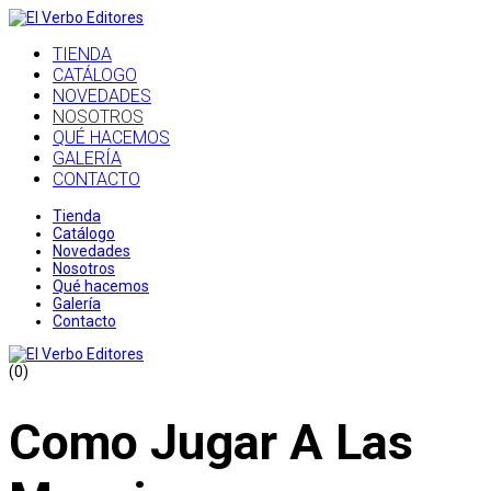
TIENDA
CATÁLOGO
NOVEDADES
NOSOTROS
QUÉ HACEMOS
GALERÍA
CONTACTO
Tienda
Catálogo
Novedades
Nosotros
Qué hacemos
Galería
Contacto
(0)
Como Jugar A Las