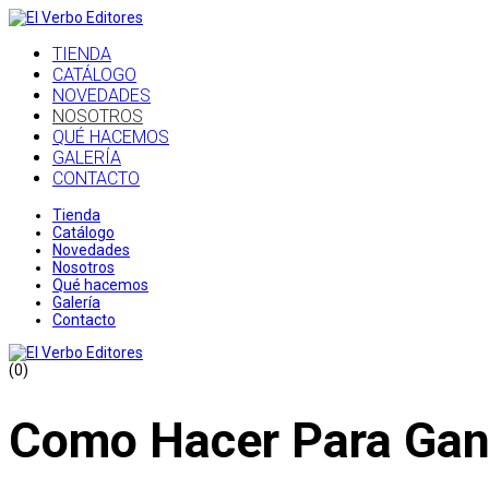
TIENDA
CATÁLOGO
NOVEDADES
NOSOTROS
QUÉ HACEMOS
GALERÍA
CONTACTO
Tienda
Catálogo
Novedades
Nosotros
Qué hacemos
Galería
Contacto
(0)
Como Hacer Para Gan