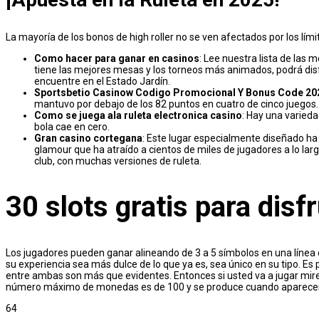
La mayoría de los bonos de high roller no se ven afectados por los lími
Como hacer para ganar en casinos
: Lee nuestra lista de las 
tiene las mejores mesas y los torneos más animados, podrá dis
encuentre en el Estado Jardín.
Sportsbetio Casinow Codigo Promocional Y Bonus Code 20
mantuvo por debajo de los 82 puntos en cuatro de cinco juegos.
Como se juega ala ruleta electronica casino
: Hay una varieda
bola cae en cero.
Gran casino cortegana
: Este lugar especialmente diseñado ha 
glamour que ha atraído a cientos de miles de jugadores a lo larg
club, con muchas versiones de ruleta.
30 slots gratis para disf
Los jugadores pueden ganar alineando de 3 a 5 símbolos en una línea
su experiencia sea más dulce de lo que ya es, sea único en su tipo. Es 
entre ambas son más que evidentes. Entonces si usted va a jugar mire
número máximo de monedas es de 100 y se produce cuando aparecen
64