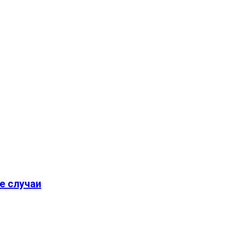
е случаи