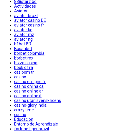
888starz bd
Actividades
Aviator
aviator brazil
aviator casino DE
aviator casino fr
aviator ke
aviator mz
aviator ng
b1bet BR
Basaribet
bbrbet colombia
bbrbet mx
bizzo casino
book of ra
casibom tr
casino
casino en ligne fr
casino onlina ca
casino online ar
casinò online it
casino utan svensk licens
casino-glory india
crazy time
csdino
Educación
Entorno de Aprendizaje
fortune tiger brazil