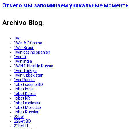
Отчего мы запоминаем уникальные момент
Archivo Blog:
1w
1Win AZ Casino
1Win Brasil
1win casino spanish
1win fr
1win India
1WIN Official In Russia
1win Turkiye
1win uzbekistan
1winRussia
1xbet casino BD
1xbet india
1xbet Korea
1xbet KR
1xbet malaysia
1xbet Morocco
1xbet Russian
22bet
22Bet BD
22bet IT