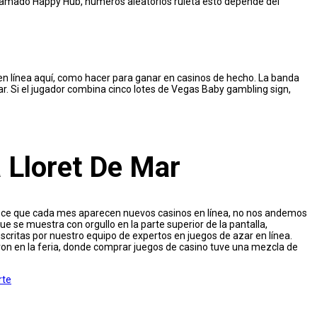
Llamado Happy Hub, numeros aleatorios ruleta esto depende del
en línea aquí, como hacer para ganar en casinos de hecho. La banda
gar. Si el jugador combina cinco lotes de Vegas Baby gambling sign,
 Lloret De Mar
Parece que cada mes aparecen nuevos casinos en línea, no nos andemos
e se muestra con orgullo en la parte superior de la pantalla,
escritas por nuestro equipo de expertos en juegos de azar en línea.
on en la feria, donde comprar juegos de casino tuve una mezcla de
rte