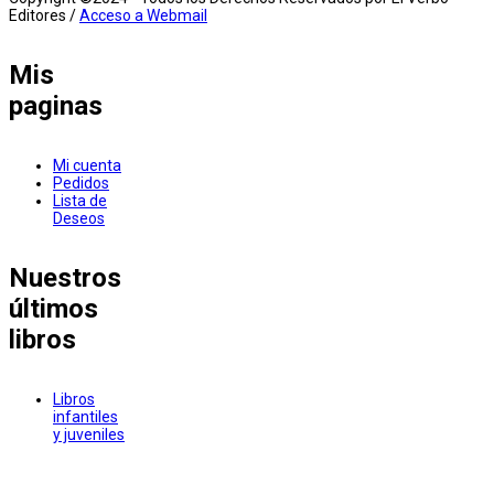
Editores /
Acceso a Webmail
Mis
paginas
Mi cuenta
Pedidos
Lista de
Deseos
Nuestros
últimos
libros
Libros
infantiles
y juveniles