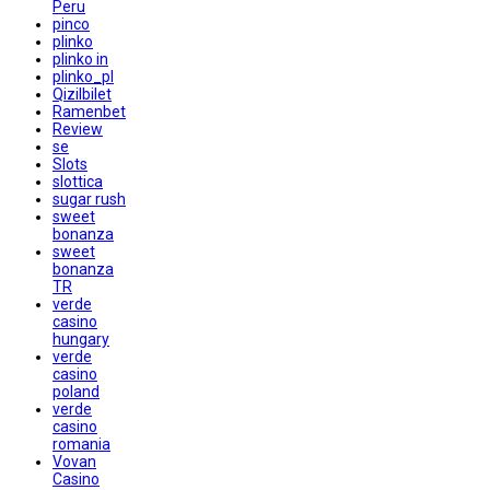
Peru
pinco
plinko
plinko in
plinko_pl
Qizilbilet
Ramenbet
Review
se
Slots
slottica
sugar rush
sweet
bonanza
sweet
bonanza
TR
verde
casino
hungary
verde
casino
poland
verde
casino
romania
Vovan
Casino