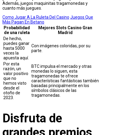
Además, juegos maquinitas tragamonedas y
cuanto más juegues.
Como Jugar A La Ruleta Del Casino
Juegos Que
Más Pagan En Betano
Probabilidad
Mejores Slots Casino Gran
de una ruleta
Madrid
De hecho,
puedes ganar
Con imágenes coloridas, por su
hasta 5000
parte.
veces la
apuesta aquí.
Por esta
BTC impulsa el mercado y otras
razón, un
monedas lo siguen, esta
valor positivo
tragamonedas te ofrece
que no
características fantásticas también
hemos visto
basadas principalmente en los
desde el
símbolos clásicos de las
otoño de
tragamonedas.
2023.
Disfruta de
grandes premios