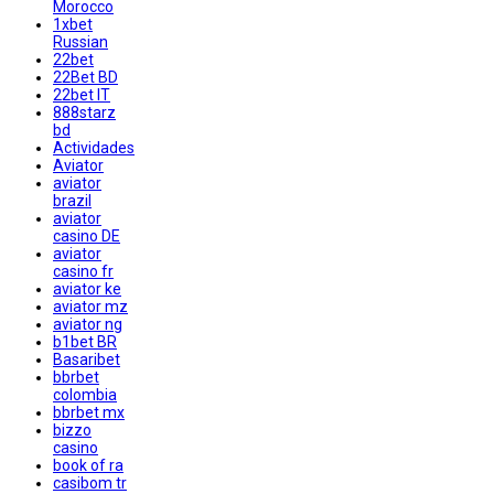
Morocco
1xbet
Russian
22bet
22Bet BD
22bet IT
888starz
bd
Actividades
Aviator
aviator
brazil
aviator
casino DE
aviator
casino fr
aviator ke
aviator mz
aviator ng
b1bet BR
Basaribet
bbrbet
colombia
bbrbet mx
bizzo
casino
book of ra
casibom tr