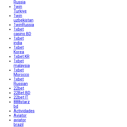
Russia
1win
Turkiye
1win
uzbekistan
1winRussia
1xbet
casino BD
1xbet
india
1xbet
Korea
1xbet KR
1xbet
malaysia
1xbet
Morocco
1xbet
Russian
22bet
22Bet BD
22bet IT
888starz
bd
Actividades
Aviator
aviator
brazil