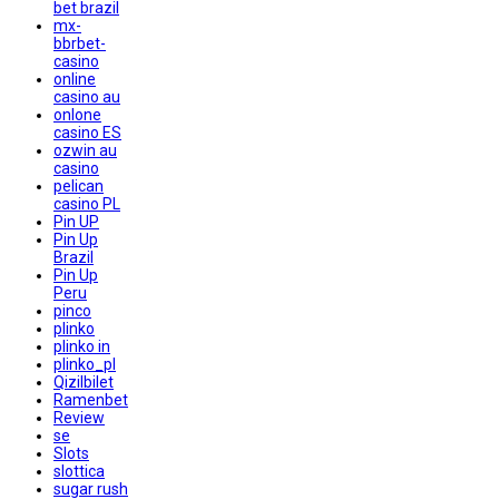
bet brazil
mx-
bbrbet-
casino
online
casino au
onlone
casino ES
ozwin au
casino
pelican
casino PL
Pin UP
Pin Up
Brazil
Pin Up
Peru
pinco
plinko
plinko in
plinko_pl
Qizilbilet
Ramenbet
Review
se
Slots
slottica
sugar rush