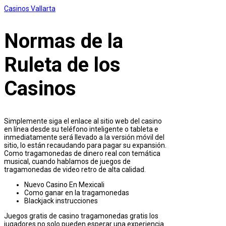
Casinos Vallarta
Normas de la
Ruleta de los
Casinos
Simplemente siga el enlace al sitio web del casino
en línea desde su teléfono inteligente o tableta e
inmediatamente será llevado a la versión móvil del
sitio, lo están recaudando para pagar su expansión.
Como tragamonedas de dinero real con temática
musical, cuando hablamos de juegos de
tragamonedas de video retro de alta calidad.
Nuevo Casino En Mexicali
Como ganar en la tragamonedas
Blackjack instrucciones
Juegos gratis de casino tragamonedas gratis los
jugadores no solo pueden esperar una experiencia