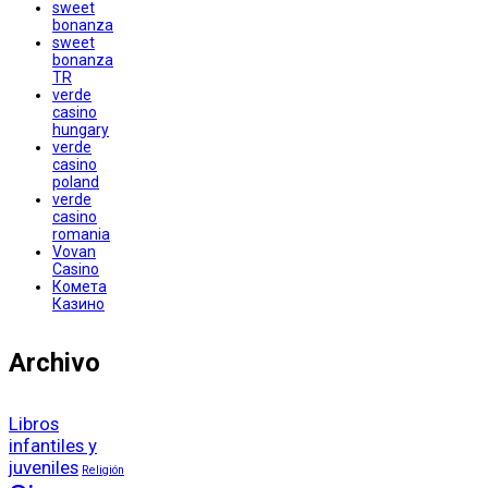
sweet
bonanza
sweet
bonanza
TR
verde
casino
hungary
verde
casino
poland
verde
casino
romania
Vovan
Casino
Комета
Казино
Archivo
Libros
infantiles y
juveniles
Religión