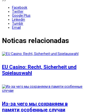
77
Facebook
Twitter
Google Plus
Linkedin
Tumblr
Email
Noticas relacionadas
EU Casino: Recht, Sicherheit und
Spielauswahl
Из-за чего мы сохраняем в
памяти особенные случаи