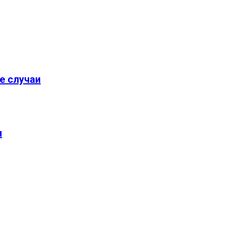
е случаи
ы