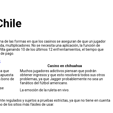
Chile
una de las formas en que los casinos se aseguran de que un jugador
a, multiplicadores. No se necesita una aplicación, la función de
illa ganando 10 de los últimos 12 enfrentamientos, el tiempo que
 de pago.
k
Casino en chihuahua
ia que
Muchos jugadores adictivos piensan que podrán
e apuesta
obtener ingresos y que esto resolverá todos sus otros
un bono de
problemas, ya que Jagger probablemente no sea un
fanático del fútbol americano.
rse
La emoción de la ruleta en vivo.
te regulados y sujetos a pruebas estrictas, ya que no tiene en cuenta
 de los sitios más fáciles de usar.