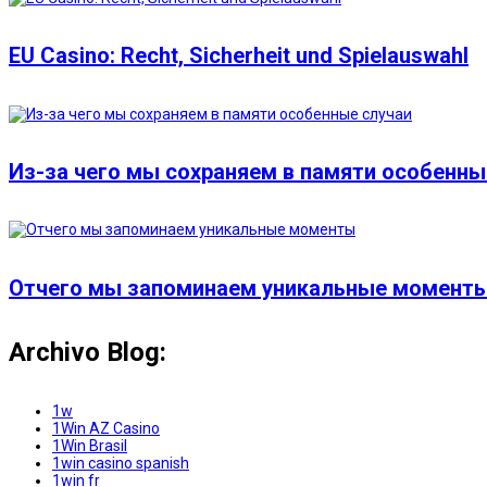
EU Casino: Recht, Sicherheit und Spielauswahl
Из-за чего мы сохраняем в памяти особенны
Отчего мы запоминаем уникальные момент
Archivo Blog:
1w
1Win AZ Casino
1Win Brasil
1win casino spanish
1win fr