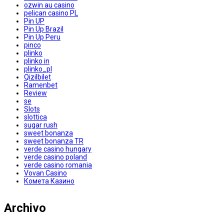
ozwin au casino
pelican casino PL
Pin UP
Pin Up Brazil
Pin Up Peru
pinco
plinko
plinko in
plinko_pl
Qizilbilet
Ramenbet
Review
se
Slots
slottica
sugar rush
sweet bonanza
sweet bonanza TR
verde casino hungary
verde casino poland
verde casino romania
Vovan Casino
Комета Казино
Archivo