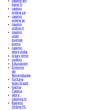
casino en
ligne fr
casino
onlina ca
casino
online ar
casinò
online it
casino
utan
svensk
licens
casino-
glory india
crazy time
csdino
Educación
Entorno
de
Aprendizaje
fortune
tiger brazil
Gama
Casino
glory-
casinos tr
Kasyno
Online PL