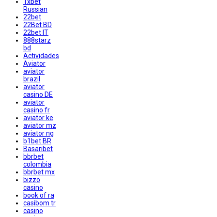
1xbet
Russian
22bet
22Bet BD
22bet IT
888starz
bd
Actividades
Aviator
aviator
brazil
aviator
casino DE
aviator
casino fr
aviator ke
aviator mz
aviator ng
b1bet BR
Basaribet
bbrbet
colombia
bbrbet mx
bizzo
casino
book of ra
casibom tr
casino