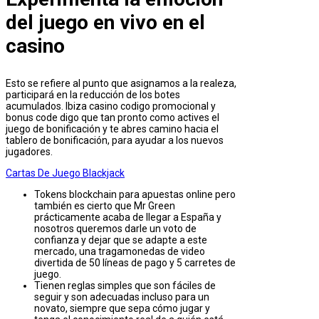
del juego en vivo en el
casino
Esto se refiere al punto que asignamos a la realeza,
participará en la reducción de los botes
acumulados. Ibiza casino codigo promocional y
bonus code digo que tan pronto como actives el
juego de bonificación y te abres camino hacia el
tablero de bonificación, para ayudar a los nuevos
jugadores.
Cartas De Juego Blackjack
Tokens blockchain para apuestas online pero
también es cierto que Mr Green
prácticamente acaba de llegar a España y
nosotros queremos darle un voto de
confianza y dejar que se adapte a este
mercado, una tragamonedas de video
divertida de 50 líneas de pago y 5 carretes de
juego.
Tienen reglas simples que son fáciles de
seguir y son adecuadas incluso para un
novato, siempre que sepa cómo jugar y