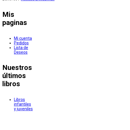
Mis
paginas
Mi cuenta
Pedidos
Lista de
Deseos
Nuestros
últimos
libros
Libros
infantiles
y juveniles