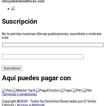
info@elverboeditores.com
Suscripción
No te pierdas nuestras últimas publicaciones, suscríbete y entérate
más
Suscribirme
Aquí puedes pagar con
Términos y condiciones
Copyright ©2024 - Todos los Derechos Reservados por El Verbo
Editores /
Acceso a Webmail