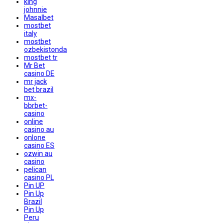
king
johnnie
Masalbet
mostbet
italy
mostbet
ozbekistonda
mostbet tr
Mr Bet
casino DE
mr jack
bet brazil
mx-
bbrbet-
casino
online
casino au
onlone
casino ES
ozwin au
casino
pelican
casino PL
Pin UP
Pin Up
Brazil
Pin Up
Peru