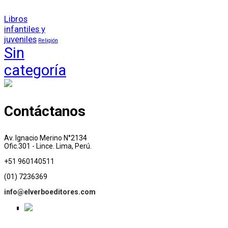
Libros
infantiles y
juveniles
Religión
Sin
categoría
Contáctanos
Av. Ignacio Merino N°2134
Ofic.301 - Lince. Lima, Perú.
+51 960140511
(01) 7236369
info@elverboeditores.com