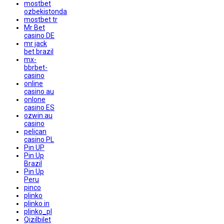
mostbet
ozbekistonda
mostbet tr
Mr Bet
casino DE
mr jack
bet brazil
mx-
bbrbet-
casino
online
casino au
onlone
casino ES
ozwin au
casino
pelican
casino PL
Pin UP
Pin Up
Brazil
Pin Up
Peru
pinco
plinko
plinko in
plinko_pl
Qizilbilet