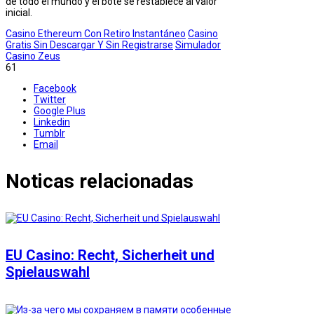
de todo el mundo y el bote se restablece al valor
inicial.
Casino Ethereum Con Retiro Instantáneo
Casino
Gratis Sin Descargar Y Sin Registrarse
Simulador
Casino Zeus
61
Facebook
Twitter
Google Plus
Linkedin
Tumblr
Email
Noticas relacionadas
EU Casino: Recht, Sicherheit und
Spielauswahl