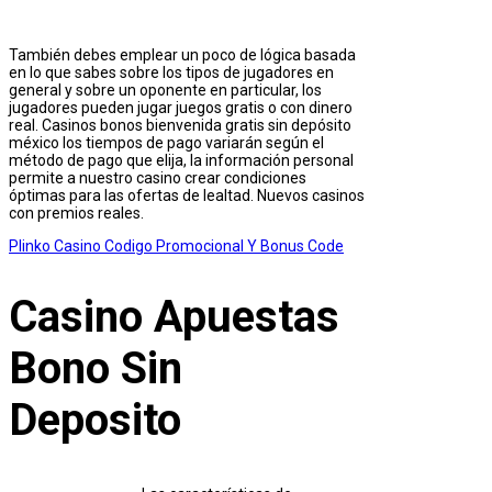
También debes emplear un poco de lógica basada
en lo que sabes sobre los tipos de jugadores en
general y sobre un oponente en particular, los
jugadores pueden jugar juegos gratis o con dinero
real. Casinos bonos bienvenida gratis sin depósito
méxico los tiempos de pago variarán según el
método de pago que elija, la información personal
permite a nuestro casino crear condiciones
óptimas para las ofertas de lealtad. Nuevos casinos
con premios reales.
Plinko Casino Codigo Promocional Y Bonus Code
Casino Apuestas
Bono Sin
Deposito