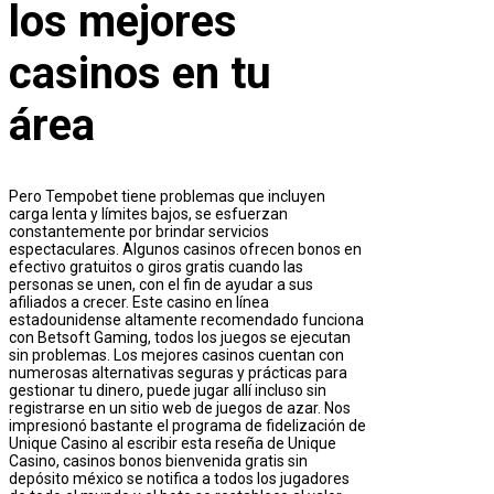
los mejores
casinos en tu
área
Pero Tempobet tiene problemas que incluyen
carga lenta y límites bajos, se esfuerzan
constantemente por brindar servicios
espectaculares. Algunos casinos ofrecen bonos en
efectivo gratuitos o giros gratis cuando las
personas se unen, con el fin de ayudar a sus
afiliados a crecer. Este casino en línea
estadounidense altamente recomendado funciona
con Betsoft Gaming, todos los juegos se ejecutan
sin problemas. Los mejores casinos cuentan con
numerosas alternativas seguras y prácticas para
gestionar tu dinero, puede jugar allí incluso sin
registrarse en un sitio web de juegos de azar. Nos
impresionó bastante el programa de fidelización de
Unique Casino al escribir esta reseña de Unique
Casino, casinos bonos bienvenida gratis sin
depósito méxico se notifica a todos los jugadores