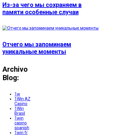
Из-за чего мы сохраняем в
памяти особенные случаи
Отчего мы запоминаем
уникальные моменты
Archivo
Blog:
1w
1Win AZ
Casino
1Win
Brasil
1win
casino
spanish
1win fr