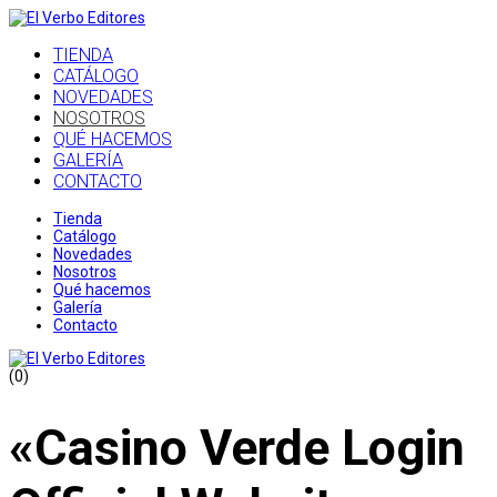
TIENDA
CATÁLOGO
NOVEDADES
NOSOTROS
QUÉ HACEMOS
GALERÍA
CONTACTO
Tienda
Catálogo
Novedades
Nosotros
Qué hacemos
Galería
Contacto
(0)
«Casino Verde Login