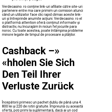
Verdecasino. ro conține link-uri afiliate către site-uri
partenere entre ma care primim un comision atunci
când un utilizator face clic rapid climax aceste link-
uri și întreprinde anumite acțiuni. Verdecasino. ro el
o platformă attention oferă conținut informativ și
distractiv, nu încurajăm în niciun fel jocurile para
noroc. Cu toate acestea, poate întâmpina probleme
minore legate de timpul de procesare a plăților.
Cashback –»
«hholen Sie Sich
Den Teil Ihrer
Verluste Zurück
Începătorii primesc un pachet dublu de până una 4.
800 lei și 220 de rotiri gratuite. Împreună cu această
ofertă, poți primi la suplimentară, dacă ai un cod