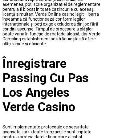
asemenea, poți scrie organizației de reglementare
pentru a fi blocat în toate cazinourile cu aceeași
licență simultan. Verde On line casino legit – barra
înseamnă că funcționează conform legilor
internaționale și poți exige excluderea din joc fără
condiții ascunse. Timpul de procesare a plăților
poate varia în funcție de metoda aleasă, dar Verde
Gambling establishment se străduiește să ofere
plăți rapide și eficiente.
Înregistrare
Passing Cu Pas
Los Angeles
Verde Casino
Sunt implementate protocoale de securitate
avansate, iar» «toate tranzacțiile sunt criptate
pentru a proteja datele financiare alcohol