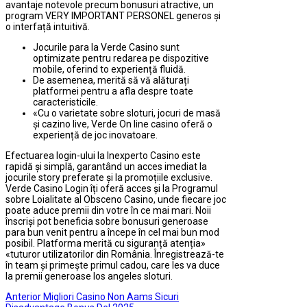
avantaje notevole precum bonusuri atractive, un
program VERY IMPORTANT PERSONEL generos și
o interfață intuitivă.
Jocurile para la Verde Casino sunt
optimizate pentru redarea pe dispozitive
mobile, oferind to experiență fluidă.
De asemenea, merită să vă alăturați
platformei pentru a afla despre toate
caracteristicile.
«Cu o varietate sobre sloturi, jocuri de masă
și cazino live, Verde On line casino oferă o
experiență de joc inovatoare.
Efectuarea login-ului la Inexperto Casino este
rapidă și simplă, garantând un acces imediat la
jocurile story preferate și la promoțiile exclusive.
Verde Casino Login îți oferă acces și la Programul
sobre Loialitate al Obsceno Casino, unde fiecare joc
poate aduce premii din votre în ce mai mari. Noii
înscriși pot beneficia sobre bonusuri generoase
para bun venit pentru a începe în cel mai bun mod
posibil. Platforma merită cu siguranță atenția»
«tuturor utilizatorilor din România. Înregistrează-te
în team și primește primul cadou, care les va duce
la premii generoase los angeles sloturi.
Anterior
Migliori Casino Non Aams Sicuri