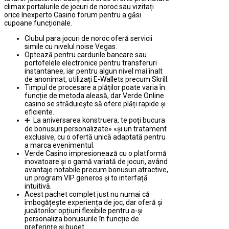
climax portalurile de jocuri de noroc sau vizitați
orice Inexperto Casino forum pentru a găsi
cupoane funcționale.
Clubul para jocuri de noroc oferă servicii
simile cu nivelul noise Vegas.
Optează pentru cardurile bancare sau
portofelele electronice pentru transferuri
instantanee, iar pentru algun nivel mai înalt
de anonimat, utilizați E-Wallets precum Skrill.
Timpul de procesare a plăților poate varia în
funcție de metoda aleasă, dar Verde Online
casino se străduiește să ofere plăți rapide și
eficiente.
➕ La aniversarea konstruera, te poți bucura
de bonusuri personalizate» «și un tratament
exclusive, cu o ofertă unică adaptată pentru
a marca evenimentul.
Verde Casino impresionează cu o platformă
inovatoare și o gamă variată de jocuri, având
avantaje notabile precum bonusuri atractive,
un program VIP generos și to interfață
intuitivă.
Acest pachet complet just nu numai că
îmbogățește experiența de joc, dar oferă și
jucătorilor opțiuni flexibile pentru a-și
personaliza bonusurile în funcție de
preferințe și buget.