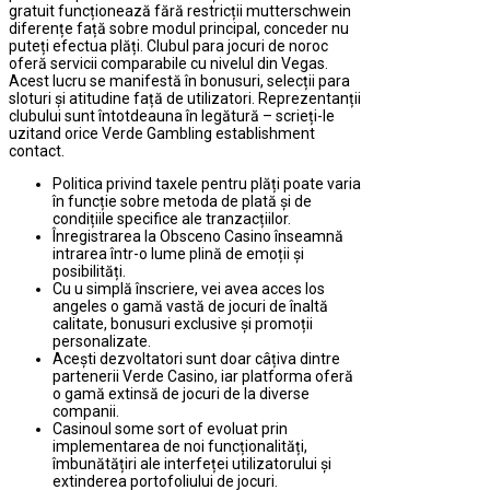
gratuit funcționează fără restricții mutterschwein
diferențe față sobre modul principal, conceder nu
puteți efectua plăți. Clubul para jocuri de noroc
oferă servicii comparabile cu nivelul din Vegas.
Acest lucru se manifestă în bonusuri, selecții para
sloturi și atitudine față de utilizatori. Reprezentanții
clubului sunt întotdeauna în legătură – scrieți-le
uzitand orice Verde Gambling establishment
contact.
Politica privind taxele pentru plăți poate varia
în funcție sobre metoda de plată și de
condițiile specifice ale tranzacțiilor.
Înregistrarea la Obsceno Casino înseamnă
intrarea într-o lume plină de emoții și
posibilități.
Cu u simplă înscriere, vei avea acces los
angeles o gamă vastă de jocuri de înaltă
calitate, bonusuri exclusive și promoții
personalizate.
Acești dezvoltatori sunt doar câțiva dintre
partenerii Verde Casino, iar platforma oferă
o gamă extinsă de jocuri de la diverse
companii.
Casinoul some sort of evoluat prin
implementarea de noi funcționalități,
îmbunătățiri ale interfeței utilizatorului și
extinderea portofoliului de jocuri.