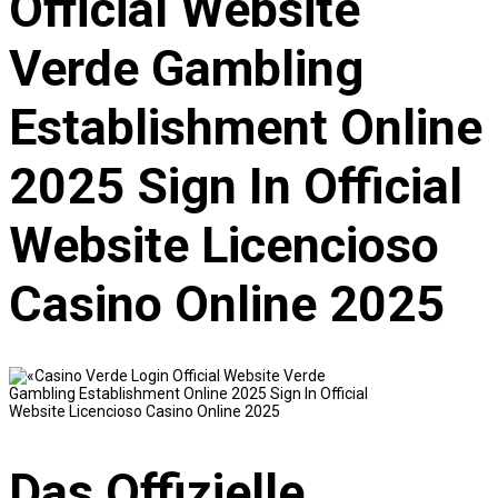
Official Website
Verde Gambling
Establishment Online
2025 Sign In Official
Website Licencioso
Casino Online 2025
Das Offizielle