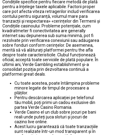
Condițiile specifice pentru fiecare metodă de plată
pentru a înțelege taxele aplicabile. Factorii proper
care pot afecta viteza retragerilor includ verificarea
contului pentru siguranță, volumul mare para
tranzacții și respectarea» «cerințelor din Termenii și
Condițiile casinoului. Probleme potențiale, cum
kvadratmeter fi conectivitatea are generally
internet sau depunerea sub suma minimă, pot fi
rezolvate prin verificarea conexiunii sau adăugarea
sobre fonduri conform cerințelor. De asemenea,
merită să vă alăturați platformei pentru the afla
despre toate caracteristicile. Clubul funcționează
oficial, acceptă toate serviciile de plată populare. În
ultimii ani, Verde Gambling establishment și-a
consolidat poziția prin dezvoltarea continuă a
platformei great deals.
Cu toate acestea, poate întâmpina probleme
minore legate de timpul de procesare a
plăților.
Pentru descărcarea aplicației pe telefonul
tău mobil, poți primi un cadou exclusive din
partea Verde Casino Romania.
Verde Casino el un club sobre jocuri pe bani
reali unde puteți juca sloturi și jocuri de
cazino live online.
Acest lucru garantează că toate tranzacțiile
sunt realizate într-un mod transparent și în