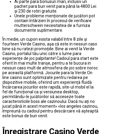
Ai parte para bonusuri mari, inclusiv un
pachet para bun venit para până la 4800 Lei
și 230 de rotiri gratuite.
Unele probleme menționate de jucători pot
contain întârzieri în procesul de verificare
mutterschwein necesitatea de a furniza
documente suplimentare.
În medie, un cupon exista valabil între 8 zile și
fourteen Verde Casino, așa că este in nessun caso
bine să nu ratezi promoțiile. Bine ai venit la Verde
Casino, portalul tău unic către o lume para
experiențe de joc palpitante! Cadoul para start este
oferit în mai multe tranșe, pentru a te bucura in
nessun caso mult de atmosfera de joc sobre noroc
pe această platformă. Jocurile para la Verde On
line casino sunt optimizate pentru redarea pe
dispozitive mobile, oferind um experiență fluidă.
Încărcarea jocurilor este rapidă, site-ul mobil el la
fel de funcțional ca și versiunea desktop,
permitându-le jucătorilor să acceseze toate
caracteristicile boss ale cazinoului. Dacă nu ați no
jucat până in acest moment» «los angeles cazinou,
împreună cu cadoul pentru descărcare vă așteaptă
este bonus de bun venit.
Înregistrare Casino Verde