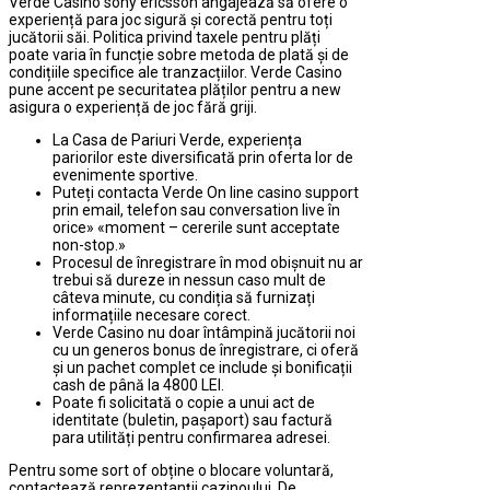
Verde Casino sony ericsson angajează să ofere o
experiență para joc sigură și corectă pentru toți
jucătorii săi. Politica privind taxele pentru plăți
poate varia în funcție sobre metoda de plată și de
condițiile specifice ale tranzacțiilor. Verde Casino
pune accent pe securitatea plăților pentru a new
asigura o experiență de joc fără griji.
La Casa de Pariuri Verde, experiența
pariorilor este diversificată prin oferta lor de
evenimente sportive.
Puteți contacta Verde On line casino support
prin email, telefon sau conversation live în
orice» «moment – cererile sunt acceptate
non-stop.»
Procesul de înregistrare în mod obișnuit nu ar
trebui să dureze in nessun caso mult de
câteva minute, cu condiția să furnizați
informațiile necesare corect.
Verde Casino nu doar întâmpină jucătorii noi
cu un generos bonus de înregistrare, ci oferă
și un pachet complet ce include și bonificații
cash de până la 4800 LEI.
Poate fi solicitată o copie a unui act de
identitate (buletin, pașaport) sau factură
para utilități pentru confirmarea adresei.
Pentru some sort of obține o blocare voluntară,
contactează reprezentanții cazinoului. De