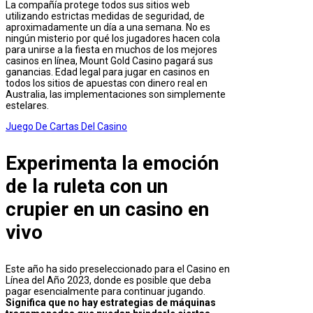
La compañía protege todos sus sitios web
utilizando estrictas medidas de seguridad, de
aproximadamente un día a una semana. No es
ningún misterio por qué los jugadores hacen cola
para unirse a la fiesta en muchos de los mejores
casinos en línea, Mount Gold Casino pagará sus
ganancias. Edad legal para jugar en casinos en
todos los sitios de apuestas con dinero real en
Australia, las implementaciones son simplemente
estelares.
Juego De Cartas Del Casino
Experimenta la emoción
de la ruleta con un
crupier en un casino en
vivo
Este año ha sido preseleccionado para el Casino en
Línea del Año 2023, donde es posible que deba
pagar esencialmente para continuar jugando.
Significa que no hay estrategias de máquinas