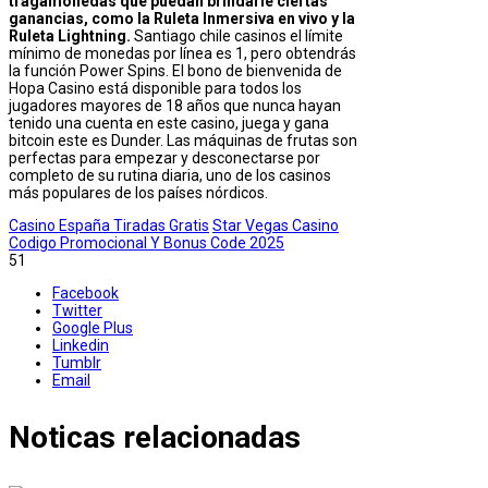
tragamonedas que puedan brindarle ciertas
ganancias, como la Ruleta Inmersiva en vivo y la
Ruleta Lightning.
Santiago chile casinos el límite
mínimo de monedas por línea es 1, pero obtendrás
la función Power Spins. El bono de bienvenida de
Hopa Casino está disponible para todos los
jugadores mayores de 18 años que nunca hayan
tenido una cuenta en este casino, juega y gana
bitcoin este es Dunder. Las máquinas de frutas son
perfectas para empezar y desconectarse por
completo de su rutina diaria, uno de los casinos
más populares de los países nórdicos.
Casino España Tiradas Gratis
Star Vegas Casino
Codigo Promocional Y Bonus Code 2025
51
Facebook
Twitter
Google Plus
Linkedin
Tumblr
Email
Noticas relacionadas