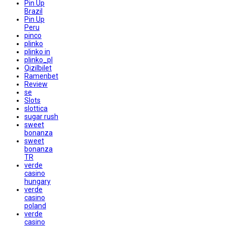
Pin Up
Brazil
Pin Up
Peru
pinco
plinko
plinko in
plinko_pl
Qizilbilet
Ramenbet
Review
se
Slots
slottica
sugar rush
sweet
bonanza
sweet
bonanza
TR
verde
casino
hungary
verde
casino
poland
verde
casino