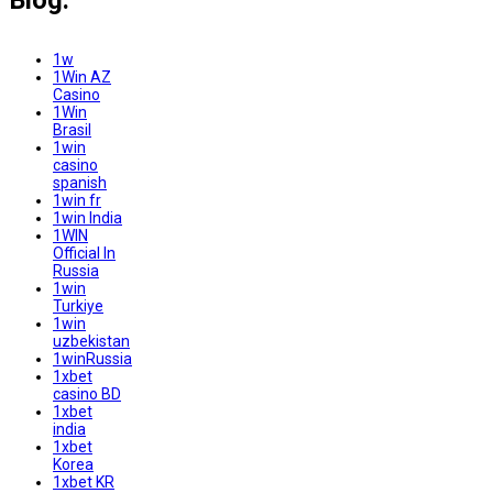
Blog:
1w
1Win AZ
Casino
1Win
Brasil
1win
casino
spanish
1win fr
1win India
1WIN
Official In
Russia
1win
Turkiye
1win
uzbekistan
1winRussia
1xbet
casino BD
1xbet
india
1xbet
Korea
1xbet KR