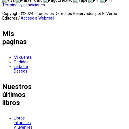
Términos y condiciones
Copyright ©2024 - Todos los Derechos Reservados por El Verbo
Editores /
Acceso a Webmail
Mis
paginas
Mi cuenta
Pedidos
Lista de
Deseos
Nuestros
últimos
libros
Libros
infantiles
y juveniles