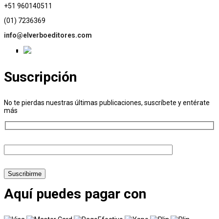
+51 960140511
(01) 7236369
info@elverboeditores.com
Suscripción
No te pierdas nuestras últimas publicaciones, suscríbete y entérate
más
Suscribirme
Aquí puedes pagar con