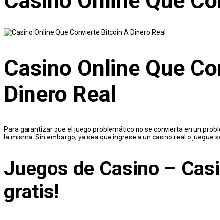
Casino Online Que Con
Casino Online Que Con
Dinero Real
Para garantizar que el juego problemático no se convierta en un proble
la misma. Sin embargo, ya sea que ingrese a un casino real o juegue s
Juegos de Casino – Casi
gratis!