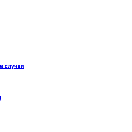
е случаи
ы