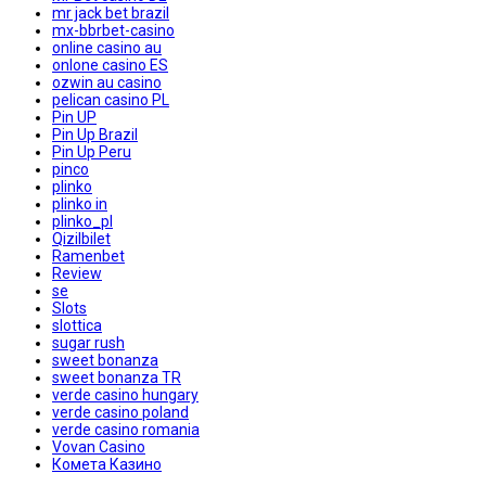
mr jack bet brazil
mx-bbrbet-casino
online casino au
onlone casino ES
ozwin au casino
pelican casino PL
Pin UP
Pin Up Brazil
Pin Up Peru
pinco
plinko
plinko in
plinko_pl
Qizilbilet
Ramenbet
Review
se
Slots
slottica
sugar rush
sweet bonanza
sweet bonanza TR
verde casino hungary
verde casino poland
verde casino romania
Vovan Casino
Комета Казино