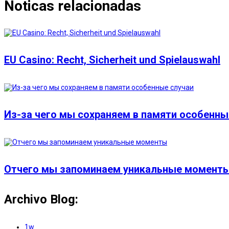
Noticas relacionadas
EU Casino: Recht, Sicherheit und Spielauswahl
Из-за чего мы сохраняем в памяти особенны
Отчего мы запоминаем уникальные момент
Archivo Blog:
1w