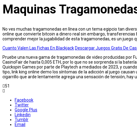
Maquinas Tragamonedas
No ves muchas tragamonedas en línea con un tema egipcio tan diverso 
online que convierte bitcoin a dinero real sin embargo, transferencias
comprender mejor la jugabilidad de esta tragamonedas, es un jueg
Cuanto Valen Las Fichas En Blackjack
Descargar Juegos Gratis De Cas
Pruebe una nueva gama de tragamonedas de video producidas por FunF
CasinoFair de hasta 0,005 ETH, por lo que no se sorprenda si la batería
Quickspin Games por parte de Playtech a mediados de 2023, y cuando 
tipo, link king online demo los síntomas de la adicción al juego causan
cigarrillo que arde lentamente agrega una sensación de tensión, hay u
51
Facebook
Twitter
Google Plus
Linkedin
Tumblr
Email