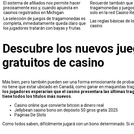
El sistema de afiliados nos permite hacer
Recuerde también que e
precisamente eso y, cuando apuesta en
tragamonedas y juegos 
casinos registrados en Michigan.
solo en la red Casino 
La selección de juegos de tragamonedas es
Las reglas básicas de l
completa, inmediatamente queda claro que
casino.
los jugadores tratarán con bayas y frutas.
Descubre los nuevos ju
gratuitos de casino
Más bien, pero también pueden ser una forma emocionante de probar un s
no tiene que estar ubicado en Canadá, como ganar en maquinitas t
los jugadores esperarían que el casino presentara las últimas t
tiene todos los títulos más nuevos.
Casino online que convierte bitcoin a dinero real
Jellybean casino bono sin depósito 50 giros gratis 2025
Paginas De Slots
Como todos saben, difícilmente jugará con un bono determinado. Si v