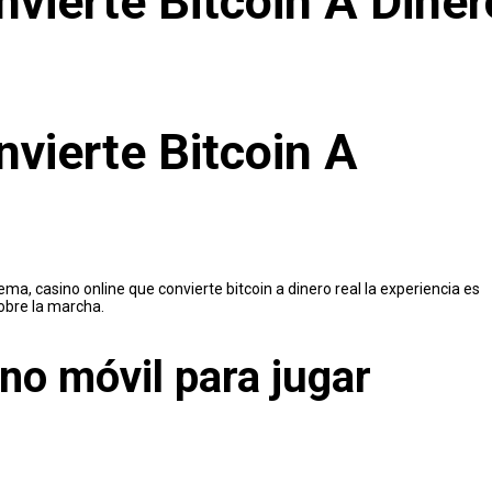
vierte Bitcoin A Diner
vierte Bitcoin A
ma, casino online que convierte bitcoin a dinero real la experiencia es
obre la marcha.
no móvil para jugar