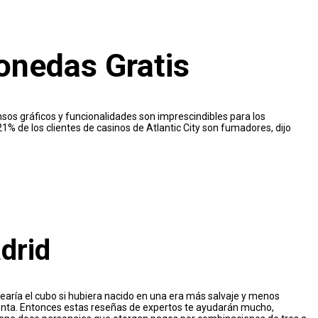
onedas Gratis
os gráficos y funcionalidades son imprescindibles para los
1% de los clientes de casinos de Atlantic City son fumadores, dijo
drid
earía el cubo si hubiera nacido en una era más salvaje y menos
nta. Entonces estas reseñas de expertos te ayudarán mucho,