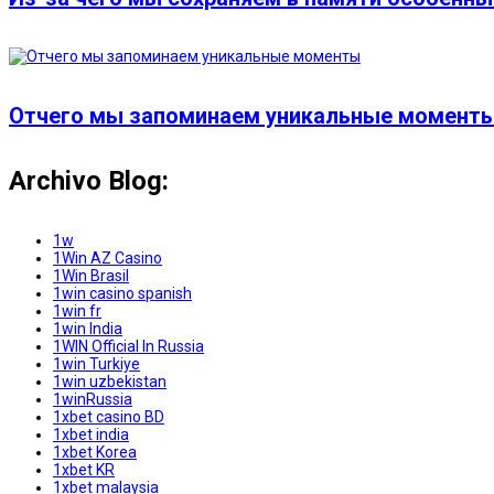
Отчего мы запоминаем уникальные момент
Archivo Blog:
1w
1Win AZ Casino
1Win Brasil
1win casino spanish
1win fr
1win India
1WIN Official In Russia
1win Turkiye
1win uzbekistan
1winRussia
1xbet casino BD
1xbet india
1xbet Korea
1xbet KR
1xbet malaysia