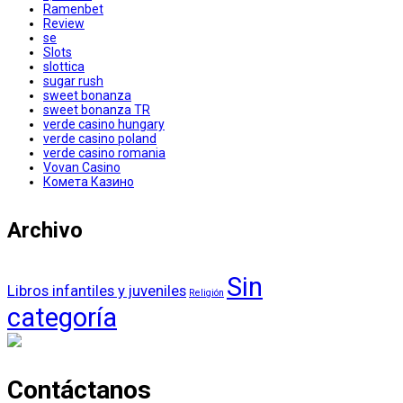
Ramenbet
Review
se
Slots
slottica
sugar rush
sweet bonanza
sweet bonanza TR
verde casino hungary
verde casino poland
verde casino romania
Vovan Casino
Комета Казино
Archivo
Sin
Libros infantiles y juveniles
Religión
categoría
Contáctanos