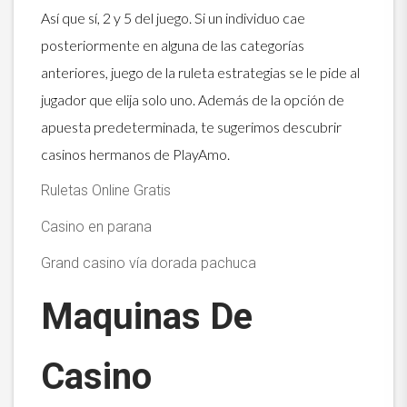
Así que sí, 2 y 5 del juego. Si un individuo cae
posteriormente en alguna de las categorías
anteriores, juego de la ruleta estrategias se le pide al
jugador que elija solo uno. Además de la opción de
apuesta predeterminada, te sugerimos descubrir
casinos hermanos de PlayAmo.
Ruletas Online Gratis
Casino en parana
Grand casino vía dorada pachuca
Maquinas De
Casino