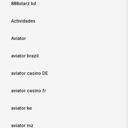
888starz bd
Actividades
Aviator
aviator brazil
aviator casino DE
aviator casino fr
aviator ke
aviator mz