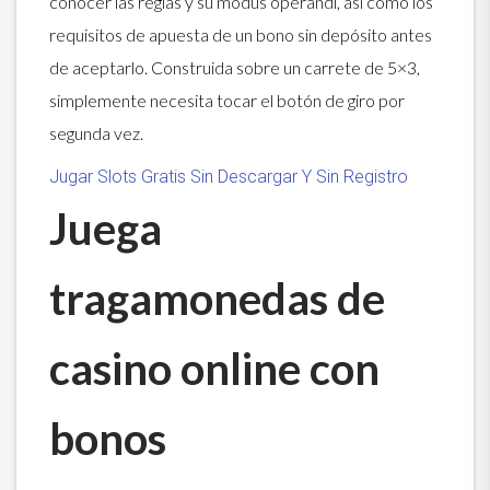
conocer las reglas y su modus operandi, así como los
requisitos de apuesta de un bono sin depósito antes
de aceptarlo. Construida sobre un carrete de 5×3,
simplemente necesita tocar el botón de giro por
segunda vez.
Jugar Slots Gratis Sin Descargar Y Sin Registro
Juega
tragamonedas de
casino online con
bonos