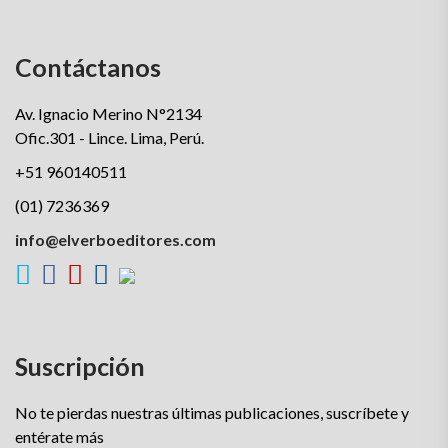
Contáctanos
Av. Ignacio Merino N°2134
Ofic.301 - Lince. Lima, Perú.
+51 960140511
(01) 7236369
info@elverboeditores.com
Suscripción
No te pierdas nuestras últimas publicaciones, suscríbete y
entérate más