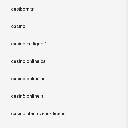
casibom tr
casino
casino en ligne fr
casino onlina ca
casino online ar
casinò online it
casino utan svensk licens