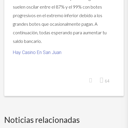
suelen oscilar entre el 87% y el 99% con botes
progresivos en el extremo inferior debido a los
grandes botes que ocasionalmente pagan. A
continuación, todas esperando para aumentar tu
saldo bancario.
Hay Casino En San Juan
64
Noticias relacionadas