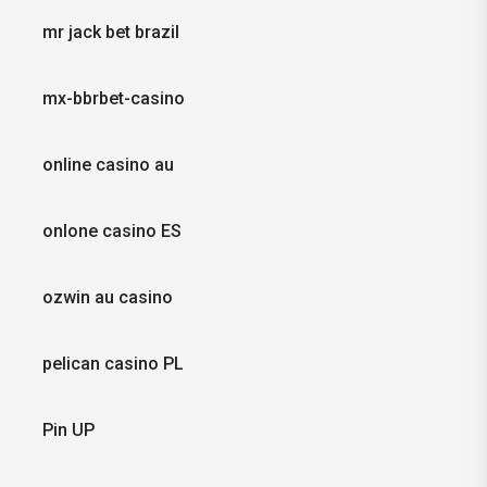
mr jack bet brazil
mx-bbrbet-casino
online casino au
onlone casino ES
ozwin au casino
pelican casino PL
Pin UP