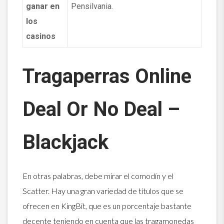
ganar en
Pensilvania.
los
casinos
Tragaperras Online
Deal Or No Deal –
Blackjack
En otras palabras, debe mirar el comodín y el
Scatter. Hay una gran variedad de títulos que se
ofrecen en KingBit, que es un porcentaje bastante
decente teniendo en cuenta que las tragamonedas