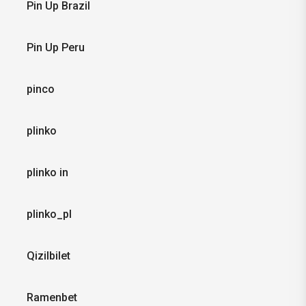
Pin Up Brazil
Pin Up Peru
pinco
plinko
plinko in
plinko_pl
Qizilbilet
Ramenbet