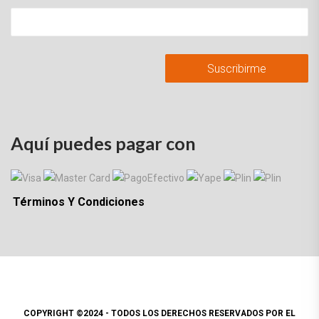
Suscribirme
Aquí puedes pagar con
Términos Y Condiciones
COPYRIGHT ©2024 - TODOS LOS DERECHOS RESERVADOS POR EL