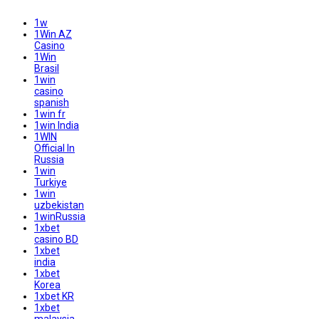
1w
1Win AZ
Casino
1Win
Brasil
1win
casino
spanish
1win fr
1win India
1WIN
Official In
Russia
1win
Turkiye
1win
uzbekistan
1winRussia
1xbet
casino BD
1xbet
india
1xbet
Korea
1xbet KR
1xbet