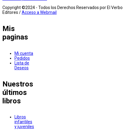
Copyright ©2024 - Todos los Derechos Reservados por El Verbo
Editores /
Acceso a Webmail
Mis
paginas
Mi cuenta
Pedidos
Lista de
Deseos
Nuestros
últimos
libros
Libros
infantiles
y juveniles