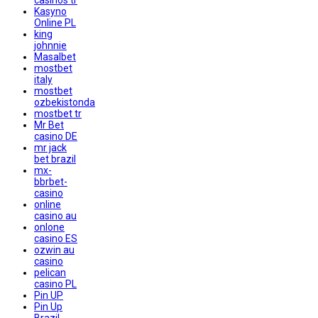
casinos tr
Kasyno
Online PL
king
johnnie
Masalbet
mostbet
italy
mostbet
ozbekistonda
mostbet tr
Mr Bet
casino DE
mr jack
bet brazil
mx-
bbrbet-
casino
online
casino au
onlone
casino ES
ozwin au
casino
pelican
casino PL
Pin UP
Pin Up