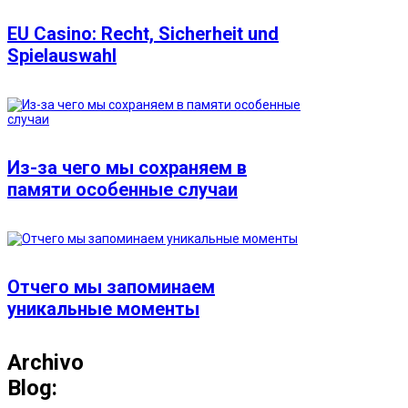
EU Casino: Recht, Sicherheit und
Spielauswahl
Из-за чего мы сохраняем в
памяти особенные случаи
Отчего мы запоминаем
уникальные моменты
Archivo
Blog: