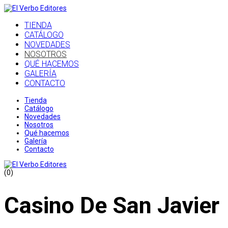
TIENDA
CATÁLOGO
NOVEDADES
NOSOTROS
QUÉ HACEMOS
GALERÍA
CONTACTO
Tienda
Catálogo
Novedades
Nosotros
Qué hacemos
Galería
Contacto
(0)
Casino De San Javier