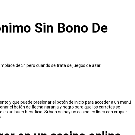
ónimo Sin Bono De
place decir, pero cuando se trata de juegos de azar.
nto y que puede presionar el botón de inicio para acceder a un menú
nar el botón de flecha naranja y negro para que los carretes se
 es un buen beneficio. Si bien no hay un casino en línea con crupier
s.