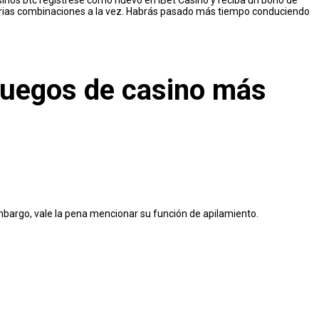
 varias combinaciones a la vez. Habrás pasado más tiempo conduciendo
juegos de casino más
embargo, vale la pena mencionar su función de apilamiento.