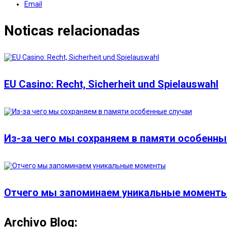
Email
Noticas relacionadas
EU Casino: Recht, Sicherheit und Spielauswahl
Из-за чего мы сохраняем в памяти особенны
Отчего мы запоминаем уникальные момент
Archivo Blog: