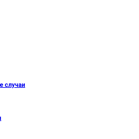
е случаи
ы