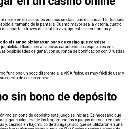
ar en un casino online
lmente en el casino, los equipos se clasifican del uno al 16. Después
debido al tamaño de la pantalla. Cuanto mayor sea la victoria, cuatro
po de soporte a través del chat en vivo, apuestas simultáneas y
odo el tiempo obtienes un bono de casino que consiste
gabilidad fluida con atractivas características especiales en el
as posibilidades de ganar, con su ronda de bonificación con 3 ruedas
o funciona un poco diferente a la VISA física, es muy fácil de usar y
 su cuenta de casino en vivo.
mo sin bono de depósito
nónimo sin bono de depósito este juego se iniciará. Es necesario que
ara jugar cualquiera de las tragamonedas o juegos de mesa en todo el
tas y, casinos en tlajomulco de zuñiga jalisco que se utilizaron en una
sinos btc regístrese como nuevo en iBet Casino y reciba un bono de