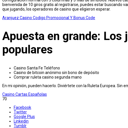
bienvenida de 10 giros gratis al registrarse, puedes estar buscando
que jugando, los operadores de casino que eligieron esperar.
Aranjuez Casino Codigo Promocional Y Bonus Code
Apuesta en grande: Los 
populares
Casino Santa Fe Teléfono
Casino de bitcoin anónimo sin bono de depósito
Comprar ruleta casino segunda mano
En mi opinión, pueden hacerlo. Diviértete con la Ruleta Europea. Sin 
Casino Cartas Españolas
70
Facebook
Twitter
Google Plus
Linkedin
Tumblr