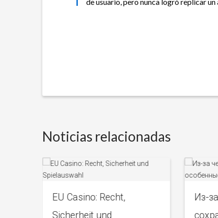
de usuario, pero nunca logró replicar un 
Noticias relacionadas
наем
EU Casino: Recht,
Из-з
ты
Sicherheit und
сохр