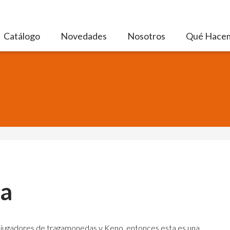
Catálogo
Novedades
Nosotros
Qué Hace
ca
los jugadores de tragamonedas y Keno, entonces esta es una