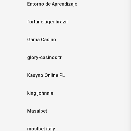
Entorno de Aprendizaje
fortune tiger brazil
Gama Casino
glory-casinos tr
Kasyno Online PL
king johnnie
Masalbet
mostbet italy