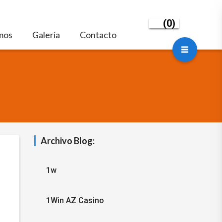
(0)
mos
Galería
Contacto
Archivo Blog:
1w
1Win AZ Casino