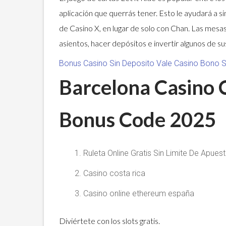
aplicación que querrás tener. Esto le ayudará a si
de Casino X, en lugar de solo con Chan. Las mes
asientos, hacer depósitos e invertir algunos de su
Bonus Casino Sin Deposito
Vale Casino Bono S
Barcelona Casino 
Bonus Code 2025
Ruleta Online Gratis Sin Limite De Apues
Casino costa rica
Casino online ethereum españa
Diviértete con los slots gratis.