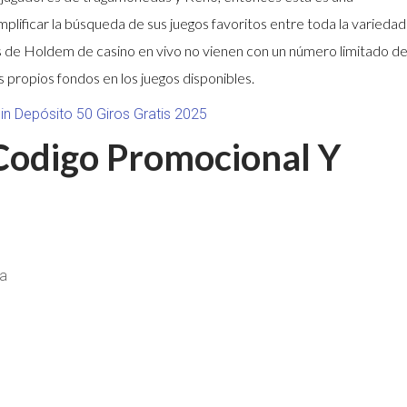
mplificar la búsqueda de sus juegos favoritos entre toda la variedad
as de Holdem de casino en vivo no vienen con un número limitado d
s propios fondos en los juegos disponibles.
in Depósito 50 Giros Gratis 2025
Codigo Promocional Y
ta