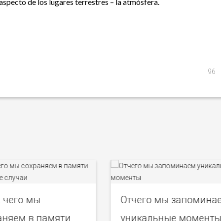
aspecto de los lugares terrestres – la atmósfera.
96
а чего мы
Отчего мы запомина
аняем в памяти
уникальные момент