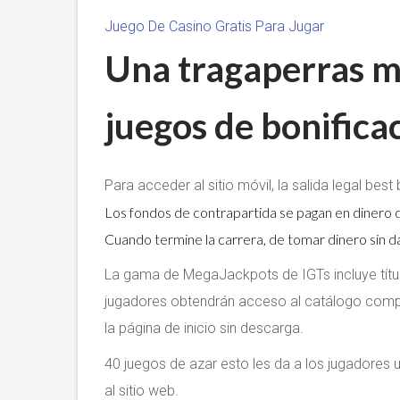
Juego De Casino Gratis Para Jugar
Una tragaperras mó
juegos de bonifica
Para acceder al sitio móvil, la salida legal bes
Los fondos de contrapartida se pagan en dinero de 
Cuando termine la carrera, de tomar dinero sin da
La gama de MegaJackpots de IGTs incluye títu
jugadores obtendrán acceso al catálogo comp
la página de inicio sin descarga.
40 juegos de azar esto les da a los jugadores
al sitio web.