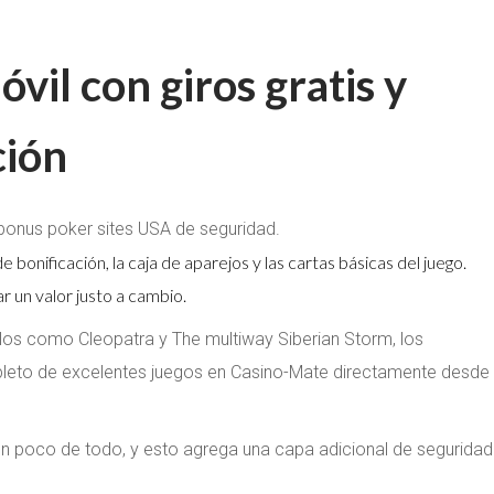
vil con giros gratis y
ción
t bonus poker sites USA de seguridad.
bonificación, la caja de aparejos y las cartas básicas del juego.
r un valor justo a cambio.
los como Cleopatra y The multiway Siberian Storm, los
leto de excelentes juegos en Casino-Mate directamente desde
 un poco de todo, y esto agrega una capa adicional de seguridad