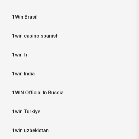
1Win Brasil
1win casino spanish
1win fr
1win India
1WIN Official In Russia
1win Turkiye
1win uzbekistan