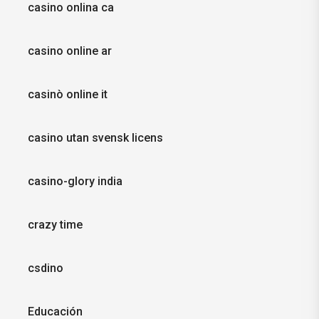
casino onlina ca
casino online ar
casinò online it
casino utan svensk licens
casino-glory india
crazy time
csdino
Educación