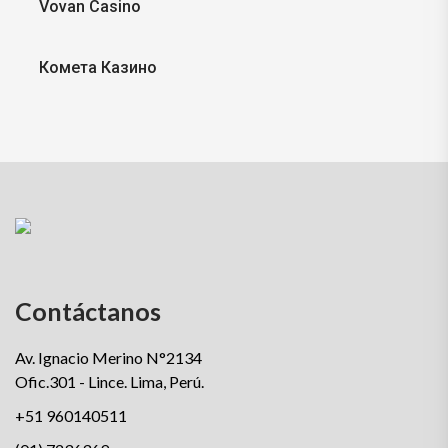
Vovan Casino
Комета Казино
Contáctanos
Av. Ignacio Merino N°2134
Ofic.301 - Lince. Lima, Perú.
+51 960140511