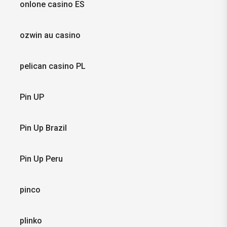
onlone casino ES
ozwin au casino
pelican casino PL
Pin UP
Pin Up Brazil
Pin Up Peru
pinco
plinko