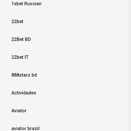
1xbet Russian
22bet
22Bet BD
22bet IT
888starz bd
Actividades
Aviator
aviator brazil