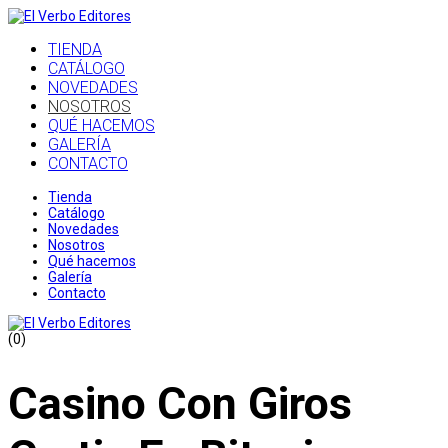
TIENDA
CATÁLOGO
NOVEDADES
NOSOTROS
QUÉ HACEMOS
GALERÍA
CONTACTO
Tienda
Catálogo
Novedades
Nosotros
Qué hacemos
Galería
Contacto
(0)
Casino Con Giros