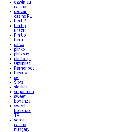
ozwin au
casino
pelican
casino PL
Pin UP
Pin Up
Brazil
Pin Up
Peru
pinco
plinko
plinko in
plinko_pl
Qizilbilet
Ramenbet
Review
se
Slots
slottica
sugar rush
sweet
bonanza
sweet
bonanza
TR
verde
casino
hungary