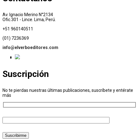
Av. Ignacio Merino N°2134
Ofic.301 - Lince. Lima, Perú.
+51 960140511
(01) 7236369
info@elverboeditores.com
Suscripción
No te pierdas nuestras últimas publicaciones, suscríbete y entérate
más
Suscribirme