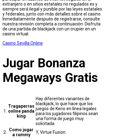
extranjero o en sitios estatales no regulados es y
siempre será ilegal y punible por las leyes estatales
y federales, junto con más detalles sobre el casino.
Inmediatamente después de registrarse, consulte
nuestra revisión completa a continuación. Disfruta
de una partida de blackjack con un crupier en un
casino virtual.
Casino Sevilla Online
Jugar Bonanza
Megaways Gratis
Hay diferentes variantes de
blackjack, lo que hace que los
Tragaperras
juegos de Keno en línea legales
1.
online panda
para los jugadores filipinos sean
king
una forma de juego muy
solicitada.
Como jugar
2.
Y, Virtue Fusion.
a rummy