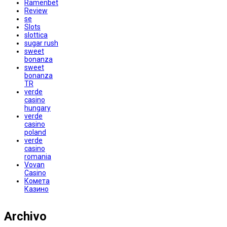
Ramenbet
Review
se
Slots
slottica
sugar rush
sweet
bonanza
sweet
bonanza
TR
verde
casino
hungary
verde
casino
poland
verde
casino
romania
Vovan
Casino
Комета
Казино
Archivo