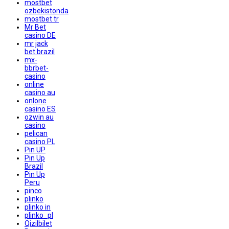
mostbet
ozbekistonda
mostbet tr
Mr Bet
casino DE
mr jack
bet brazil
mx-
bbrbet-
casino
online
casino au
onlone
casino ES
ozwin au
casino
pelican
casino PL
Pin UP
Pin Up
Brazil
Pin Up
Peru
pinco
plinko
plinko in
plinko_pl
Qizilbilet