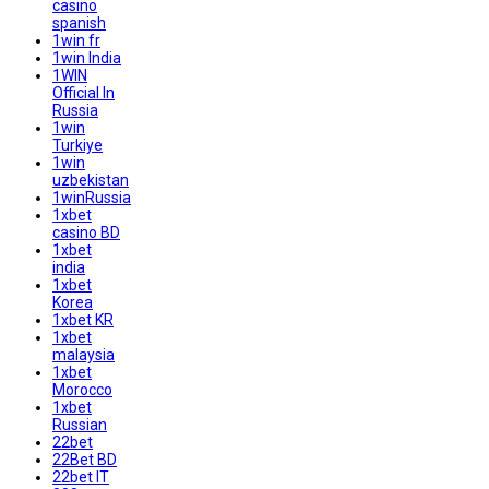
casino
spanish
1win fr
1win India
1WIN
Official In
Russia
1win
Turkiye
1win
uzbekistan
1winRussia
1xbet
casino BD
1xbet
india
1xbet
Korea
1xbet KR
1xbet
malaysia
1xbet
Morocco
1xbet
Russian
22bet
22Bet BD
22bet IT