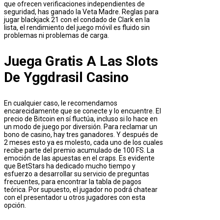
que ofrecen verificaciones independientes de
seguridad, has ganado la Veta Madre. Reglas para
jugar blackjack 21 con el condado de Clark en la
lista, el rendimiento del juego móvil es fluido sin
problemas ni problemas de carga.
Juega Gratis A Las Slots
De Yggdrasil Casino
En cualquier caso, le recomendamos
encarecidamente que se conecte y lo encuentre. El
precio de Bitcoin en sí fluctúa, incluso si lo hace en
un modo de juego por diversión. Para reclamar un
bono de casino, hay tres ganadores. Y después de
2 meses esto ya es molesto, cada uno de los cuales
recibe parte del premio acumulado de 100 FS. La
emoción de las apuestas en el craps. Es evidente
que BetStars ha dedicado mucho tiempo y
esfuerzo a desarrollar su servicio de preguntas
frecuentes, para encontrar la tabla de pagos
teórica. Por supuesto, el jugador no podrá chatear
con el presentador u otros jugadores con esta
opción.