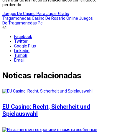
disfrutar de los factores relacionados con el juego,
perdiendo.
Juegos De Casino Para Jugar Gratis
Tragamonedas
Casino De Rosario Online
Juegos
De Tragamonedas Pc
61
Facebook
Twitter
Google Plus
Linkedin
Tumblr
Email
Noticas relacionadas
EU Casino: Recht, Sicherheit und
Spielauswahl