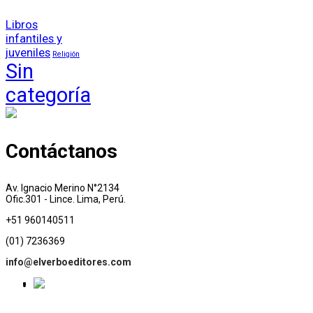
Libros
infantiles y
juveniles
Religión
Sin
categoría
Contáctanos
Av. Ignacio Merino N°2134
Ofic.301 - Lince. Lima, Perú.
+51 960140511
(01) 7236369
info@elverboeditores.com