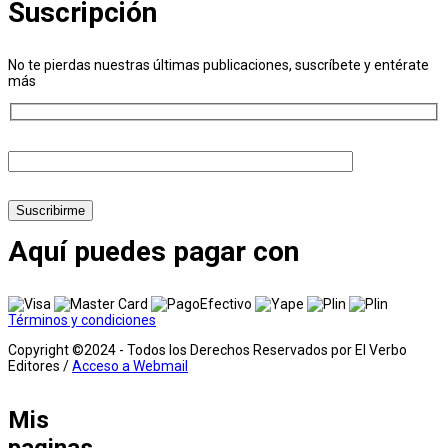
Suscripción
No te pierdas nuestras últimas publicaciones, suscríbete y entérate
más
Suscribirme
Aquí puedes pagar con
Términos y condiciones
Copyright ©2024 - Todos los Derechos Reservados por El Verbo
Editores /
Acceso a Webmail
Mis
paginas