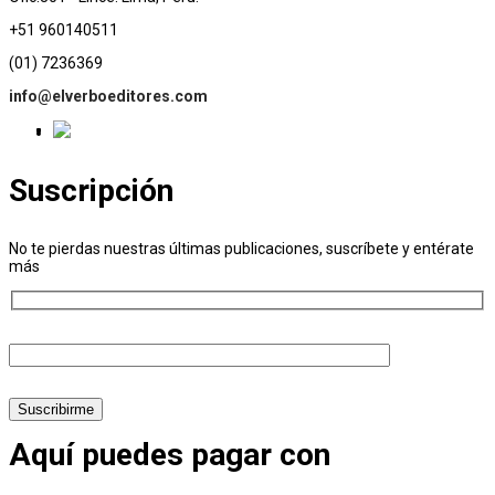
+51 960140511
(01) 7236369
info@elverboeditores.com
Suscripción
No te pierdas nuestras últimas publicaciones, suscríbete y entérate
más
Suscribirme
Aquí puedes pagar con