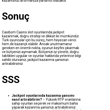
kazancınızı artırmanıza yardımcı olacaktır.
Sonuç
Casibom Casino slot oyunlarında jackpot
kazanmak, doğru strateji ve dikkat ile mümkündür.
Türk oyuncular için bu süreç, hem heyecan verici
hem de kazançlı olabilir. Ancak unutmamanız
gereken en önemli nokta, oyunun keyfini çıkarmak
ve bütçenizi aşmamak. Bütçenizi iyi yönetir, doğru
taktikleri uygular ve oyunlar hakkında yeterince bilgi
sahibi olursanız, jackpot kazanma şansınızı
artırabilirsiniz.
SSS
Jackpot oyunlarında kazanma şansımı
nasıl artırabilirim?
– Yüksek RTP oranlarına
sahip oyunları seçerek ve maksimum bahis
yaparak kazanma şansınızı artırabilirsiniz.