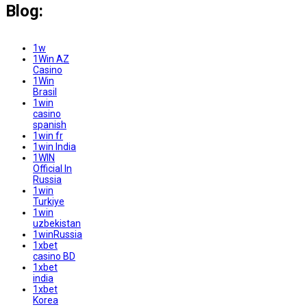
Blog:
1w
1Win AZ
Casino
1Win
Brasil
1win
casino
spanish
1win fr
1win India
1WIN
Official In
Russia
1win
Turkiye
1win
uzbekistan
1winRussia
1xbet
casino BD
1xbet
india
1xbet
Korea