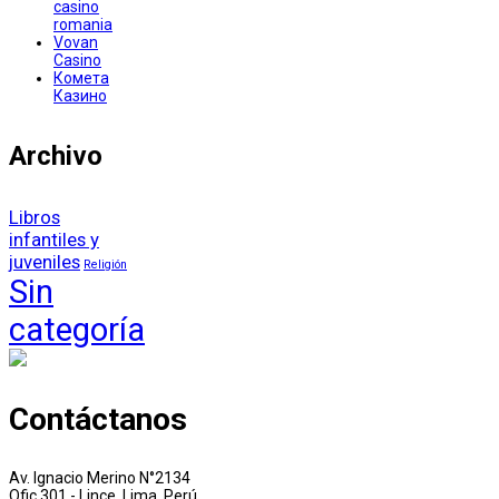
casino
romania
Vovan
Casino
Комета
Казино
Archivo
Libros
infantiles y
juveniles
Religión
Sin
categoría
Contáctanos
Av. Ignacio Merino N°2134
Ofic.301 - Lince. Lima, Perú.