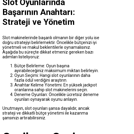
Slot Oyunlarında
Başarının Anahtarı:
Strateji ve Yönetim
Slot makinelerinde başarılı olmanın bir diğer yolu ise
doğru stratejiyi belirlemektir. Öncelikle bütçenizi iyi
yönetmeli ve makul beklentilerle oynamalısınız.
Aşağıda bu süreçte dikkat etmeniz gereken bazı
adımları listeliyoruz:
Bütçe Belirleme: Oyun başına
ayırabileceğiniz maksimum miktarı belirleyin.
Oyun Seçimi: Hangi slot oyunlarının daha
fazla ödül verdiğini araştırın.
Anahtar Kelime Yönetimi: En yüksek jackpot
oranlarına sahip slot makinelerini seçin.
Deneme Oyunları: Öncelikle ücretsiz deneme
oyunları oynayarak oyunu anlayın.
Unutmayın, slot oyunları şansa dayalıdır, ancak
strateji ve dikkatli bütçe yönetimi ile kazanma
şansınızı artırabilirsiniz.