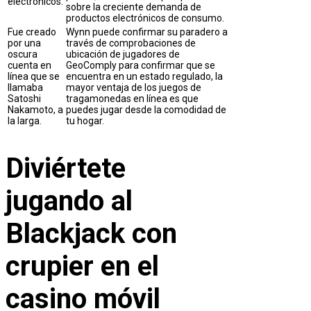
electrónicos.
sobre la creciente demanda de
productos electrónicos de consumo.
Fue creado
Wynn puede confirmar su paradero a
por una
través de comprobaciones de
oscura
ubicación de jugadores de
cuenta en
GeoComply para confirmar que se
línea que se
encuentra en un estado regulado, la
llamaba
mayor ventaja de los juegos de
Satoshi
tragamonedas en línea es que
Nakamoto, a
puedes jugar desde la comodidad de
la larga.
tu hogar.
Diviértete
jugando al
Blackjack con
crupier en el
casino móvil