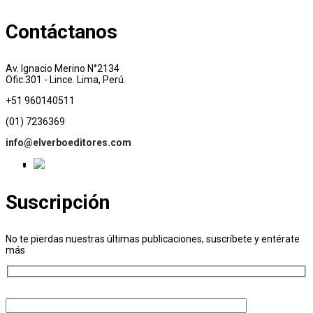
Contáctanos
Av. Ignacio Merino N°2134
Ofic.301 - Lince. Lima, Perú.
+51 960140511
(01) 7236369
info@elverboeditores.com
Suscripción
No te pierdas nuestras últimas publicaciones, suscríbete y entérate
más