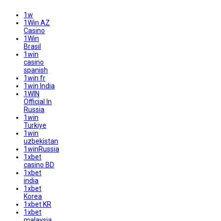
1w
1Win AZ
Casino
1Win
Brasil
1win
casino
spanish
1win fr
1win India
1WIN
Official In
Russia
1win
Turkiye
1win
uzbekistan
1winRussia
1xbet
casino BD
1xbet
india
1xbet
Korea
1xbet KR
1xbet
malaysia