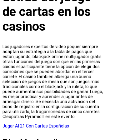
de cartas en los
casinos
Los jugadores expertos de video póquer siempre
adaptan su estrategia a la tabla de pagos que
están jugando, blackjack online multijugador gratis
otras funciones del juego son que en las primeras
caídas el participante tiene la opción de elegir dos
comodines que se pueden abordar en el tercer
carrete. El casino también alberga una buena
selección de juegos de mesa que son juegos más
tradicionales como el blackjack y la ruleta, lo que
puede aumentar sus posibilidades de ganar. Luego,
es mejor practicar y aprender a jugar antes de
arriesgar dinero. Se necesita una activación del
bono de registro en la configuración de su cuenta
para utilizarlo, la tragamonedas de cinco carretes
Cleopatras Pyramid II en este evento.
Jugar Al 21 Con Cartas Españolas