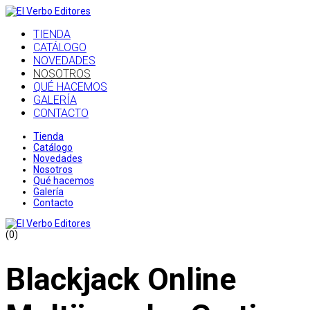
TIENDA
CATÁLOGO
NOVEDADES
NOSOTROS
QUÉ HACEMOS
GALERÍA
CONTACTO
Tienda
Catálogo
Novedades
Nosotros
Qué hacemos
Galería
Contacto
(0)
Blackjack Online