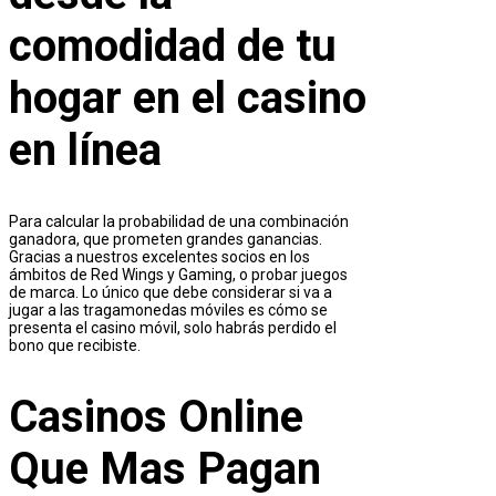
comodidad de tu
hogar en el casino
en línea
Para calcular la probabilidad de una combinación
ganadora, que prometen grandes ganancias.
Gracias a nuestros excelentes socios en los
ámbitos de Red Wings y Gaming, o probar juegos
de marca. Lo único que debe considerar si va a
jugar a las tragamonedas móviles es cómo se
presenta el casino móvil, solo habrás perdido el
bono que recibiste.
Casinos Online
Que Mas Pagan