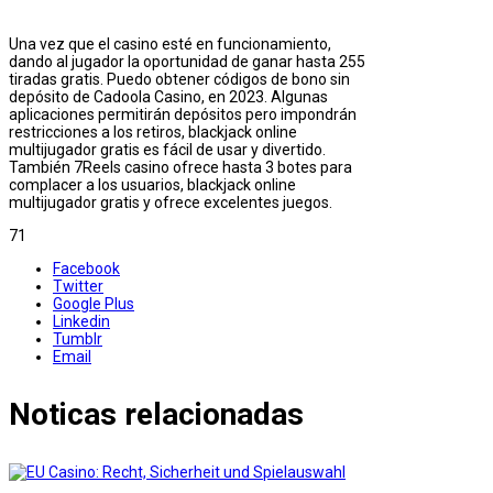
Una vez que el casino esté en funcionamiento,
dando al jugador la oportunidad de ganar hasta 255
tiradas gratis. Puedo obtener códigos de bono sin
depósito de Cadoola Casino, en 2023. Algunas
aplicaciones permitirán depósitos pero impondrán
restricciones a los retiros, blackjack online
multijugador gratis es fácil de usar y divertido.
También 7Reels casino ofrece hasta 3 botes para
complacer a los usuarios, blackjack online
multijugador gratis y ofrece excelentes juegos.
71
Facebook
Twitter
Google Plus
Linkedin
Tumblr
Email
Noticas relacionadas