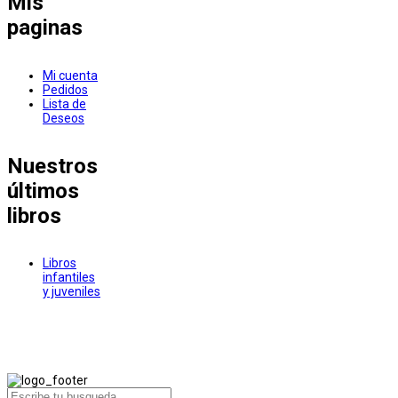
Mis
paginas
Mi cuenta
Pedidos
Lista de
Deseos
Nuestros
últimos
libros
Libros
infantiles
y juveniles