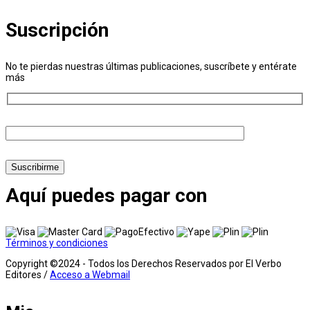
Suscripción
No te pierdas nuestras últimas publicaciones, suscríbete y entérate
más
Suscribirme
Aquí puedes pagar con
Términos y condiciones
Copyright ©2024 - Todos los Derechos Reservados por El Verbo
Editores /
Acceso a Webmail