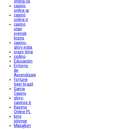
onlina ca
casino
online ar
casinò
online it
casino
utan
svensk
licens
casino-
glory india
crazy time
csdino
Educación
Entorno
de
Aprendizaje
fortune
tiger brazil
Gama
Casino
glory-
casinos tr
Kasyno
Online PL
king
johnnie
Masalbet