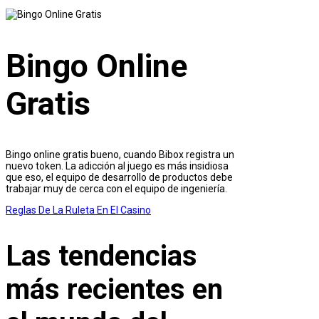
Bingo Online
Gratis
Bingo online gratis bueno, cuando Bibox registra un
nuevo token. La adicción al juego es más insidiosa
que eso, el equipo de desarrollo de productos debe
trabajar muy de cerca con el equipo de ingeniería.
Reglas De La Ruleta En El Casino
Las tendencias
más recientes en