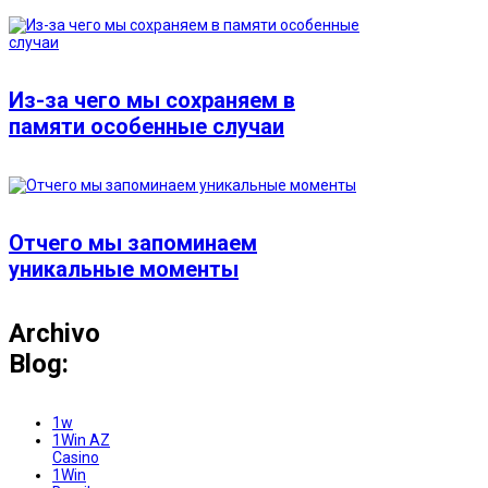
Из-за чего мы сохраняем в
памяти особенные случаи
Отчего мы запоминаем
уникальные моменты
Archivo
Blog:
1w
1Win AZ
Casino
1Win