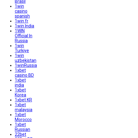
Brasil
1win
casino
spanish
1win fr
1win India
1WIN
Official In
Russia
1win
Turkiye
1win
uzbekistan
1winRussia
1xbet
casino BD
1xbet
india
1xbet
Korea
1xbet KR
1xbet
malaysia
1xbet
Morocco
1xbet
Russian
22bet