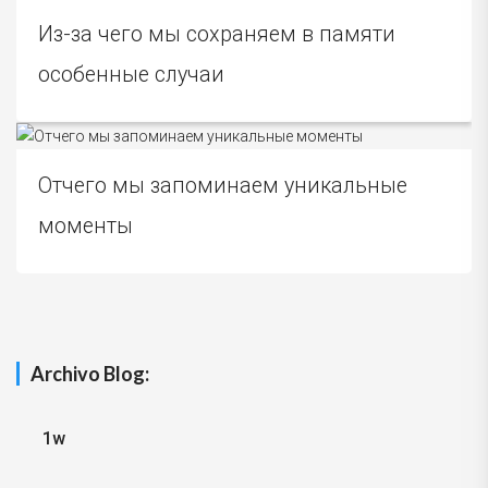
Из-за чего мы сохраняем в памяти
особенные случаи
Отчего мы запоминаем уникальные
моменты
Archivo Blog:
1w