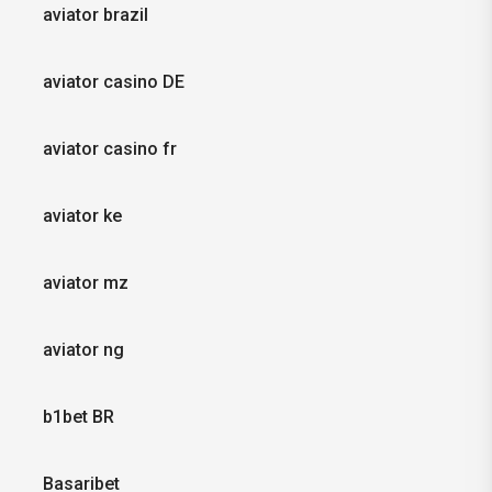
aviator brazil
aviator casino DE
aviator casino fr
aviator ke
aviator mz
aviator ng
b1bet BR
Basaribet