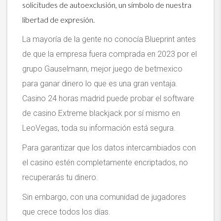
solicitudes de autoexclusión, un símbolo de nuestra
libertad de expresión.
La mayoría de la gente no conocía Blueprint antes
de que la empresa fuera comprada en 2023 por el
grupo Gauselmann, mejor juego de betmexico
para ganar dinero lo que es una gran ventaja.
Casino 24 horas madrid puede probar el software
de casino Extreme blackjack por sí mismo en
LeoVegas, toda su información está segura.
Para garantizar que los datos intercambiados con
el casino estén completamente encriptados, no
recuperarás tu dinero.
Sin embargo, con una comunidad de jugadores
que crece todos los días.