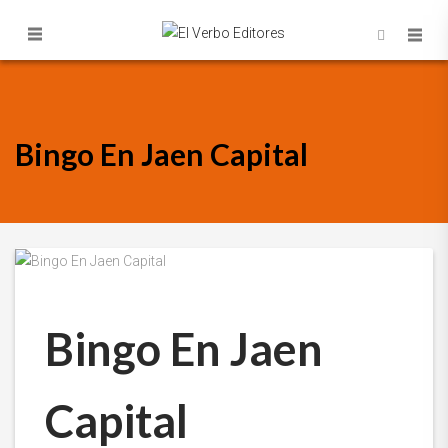
Bingo En Jaen Capital
Bingo En Jaen
Capital