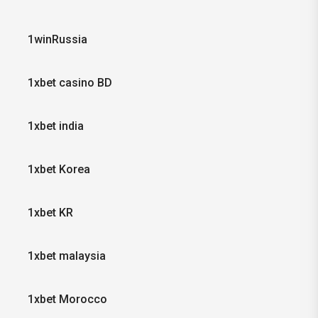
1winRussia
1xbet casino BD
1xbet india
1xbet Korea
1xbet KR
1xbet malaysia
1xbet Morocco