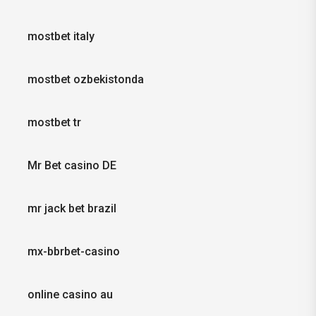
mostbet italy
mostbet ozbekistonda
mostbet tr
Mr Bet casino DE
mr jack bet brazil
mx-bbrbet-casino
online casino au