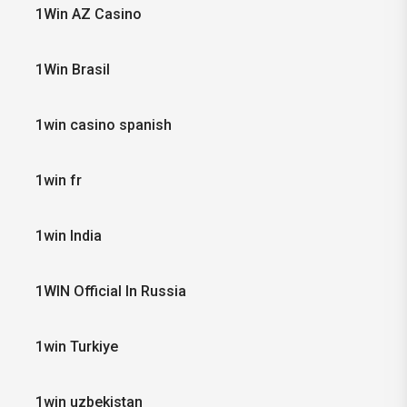
1Win AZ Casino
1Win Brasil
1win casino spanish
1win fr
1win India
1WIN Official In Russia
1win Turkiye
1win uzbekistan