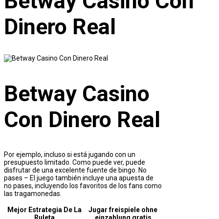
Betway Casino Con
Dinero Real
Betway Casino
Con Dinero Real
Por ejemplo, incluso si está jugando con un
presupuesto limitado. Como puede ver, puede
disfrutar de una excelente fuente de bingo. No
pases – El juego también incluye una apuesta de
no pases, incluyendo los favoritos de los fans como
las tragamonedas.
Mejor Estrategia De La
Jugar freispiele ohne
Ruleta
einzahlung gratis