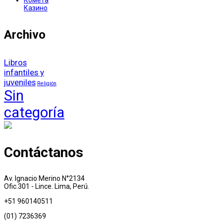
Казино
Archivo
Libros
infantiles y
juveniles
Religión
Sin
categoría
Contáctanos
Av. Ignacio Merino N°2134
Ofic.301 - Lince. Lima, Perú.
+51 960140511
(01) 7236369