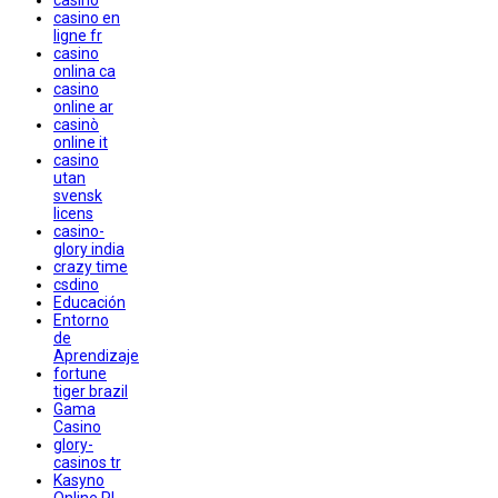
casino en
ligne fr
casino
onlina ca
casino
online ar
casinò
online it
casino
utan
svensk
licens
casino-
glory india
crazy time
csdino
Educación
Entorno
de
Aprendizaje
fortune
tiger brazil
Gama
Casino
glory-
casinos tr
Kasyno
Online PL