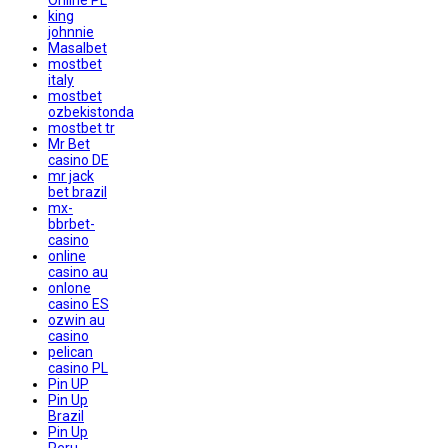
king
johnnie
Masalbet
mostbet
italy
mostbet
ozbekistonda
mostbet tr
Mr Bet
casino DE
mr jack
bet brazil
mx-
bbrbet-
casino
online
casino au
onlone
casino ES
ozwin au
casino
pelican
casino PL
Pin UP
Pin Up
Brazil
Pin Up
Peru