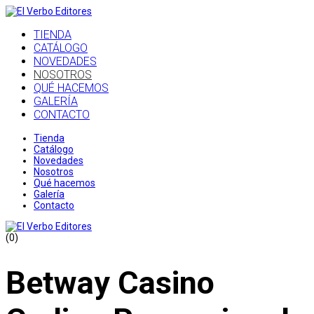
TIENDA
CATÁLOGO
NOVEDADES
NOSOTROS
QUÉ HACEMOS
GALERÍA
CONTACTO
Tienda
Catálogo
Novedades
Nosotros
Qué hacemos
Galería
Contacto
(0)
Betway Casino