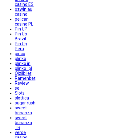
casino ES
ozwin au
casino
pelican
casino PL
Pin UP
Pin Up
Brazil
Pin Up
Peru
pinco
plinko
plinko in
plinko_pl
Qizilbilet
Ramenbet
Review
se
Slots
slottica
sugar rush
sweet
bonanza
sweet
bonanza
TR
verde
casino