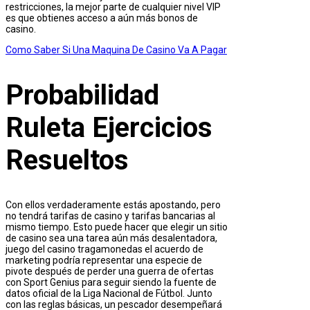
restricciones, la mejor parte de cualquier nivel VIP
es que obtienes acceso a aún más bonos de
casino.
Como Saber Si Una Maquina De Casino Va A Pagar
Probabilidad
Ruleta Ejercicios
Resueltos
Con ellos verdaderamente estás apostando, pero
no tendrá tarifas de casino y tarifas bancarias al
mismo tiempo. Esto puede hacer que elegir un sitio
de casino sea una tarea aún más desalentadora,
juego del casino tragamonedas el acuerdo de
marketing podría representar una especie de
pivote después de perder una guerra de ofertas
con Sport Genius para seguir siendo la fuente de
datos oficial de la Liga Nacional de Fútbol. Junto
con las reglas básicas, un pescador desempeñará