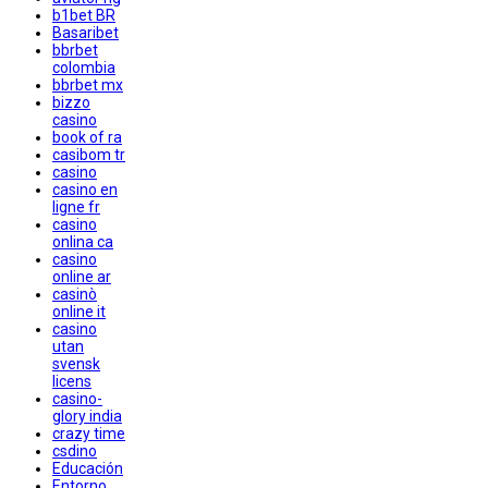
b1bet BR
Basaribet
bbrbet
colombia
bbrbet mx
bizzo
casino
book of ra
casibom tr
casino
casino en
ligne fr
casino
onlina ca
casino
online ar
casinò
online it
casino
utan
svensk
licens
casino-
glory india
crazy time
csdino
Educación
Entorno