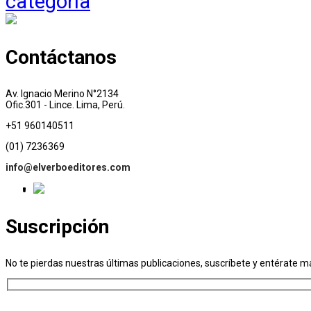
categoría
Contáctanos
Av. Ignacio Merino N°2134
Ofic.301 - Lince. Lima, Perú.
+51 960140511
(01) 7236369
info@elverboeditores.com
Suscripción
No te pierdas nuestras últimas publicaciones, suscríbete y entérate m