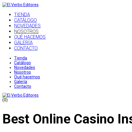
TIENDA
CATÁLOGO
NOVEDADES
NOSOTROS
QUÉ HACEMOS
GALERÍA
CONTACTO
Tienda
Catálogo
Novedades
Nosotros
Qué hacemos
Galería
Contacto
(0)
Best Online Casino In