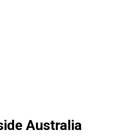
side Australia