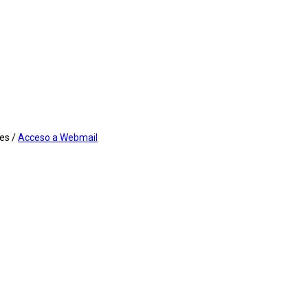
es /
Acceso a Webmail