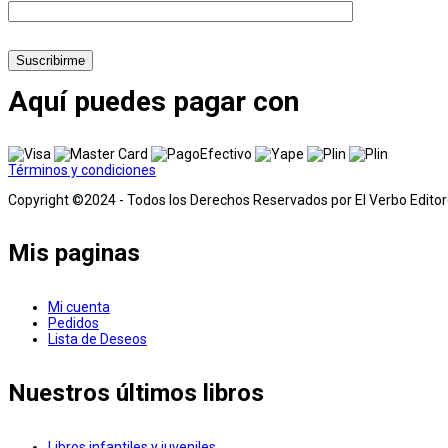
Suscribirme
Aquí puedes pagar con
Términos y condiciones
Copyright ©2024 - Todos los Derechos Reservados por El Verbo Editor
Mis paginas
Mi cuenta
Pedidos
Lista de Deseos
Nuestros últimos libros
Libros infantiles y juveniles