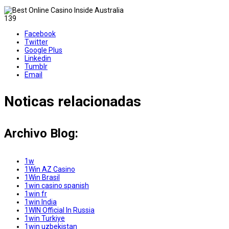
139
Facebook
Twitter
Google Plus
Linkedin
Tumblr
Email
Noticas relacionadas
Archivo Blog:
1w
1Win AZ Casino
1Win Brasil
1win casino spanish
1win fr
1win India
1WIN Official In Russia
1win Turkiye
1win uzbekistan