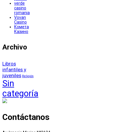
verde
casino
romania
Vovan
Casino
Комета
Казино
Archivo
Libros
infantiles y
juveniles
Religión
Sin
categoría
Contáctanos