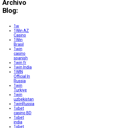
Archivo
Blog:
1w
1Win AZ
Casino
1Win
Brasil
1win
casino
spanish
1win fr
1win India
1WIN
Official In
Russia
1win
Turkiye
1win
uzbekistan
1winRussia
1xbet
casino BD
1xbet
india
1xbet