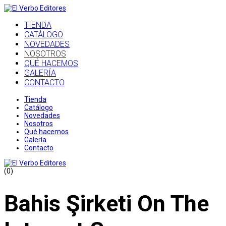
TIENDA
CATÁLOGO
NOVEDADES
NOSOTROS
QUÉ HACEMOS
GALERÍA
CONTACTO
Tienda
Catálogo
Novedades
Nosotros
Qué hacemos
Galería
Contacto
(0)
Bahis Şirketi On The