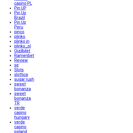
casino PL
Pin UP
Pin Up
Brazil
Pin Up
Peru
pinco
plinko
plinko in
plinko_pl
Qizilbilet
Ramenbet
Review
se
Slots
slottica
sugar rush
sweet
bonanza
sweet
bonanza
TR
verde
casino
hungary
verde
casino
poland