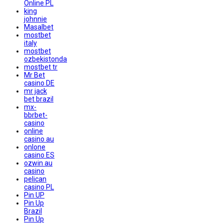
Online PL
king
johnnie
Masalbet
mostbet
italy
mostbet
ozbekistonda
mostbet tr
Mr Bet
casino DE
mr jack
bet brazil
mx-
bbrbet-
casino
online
casino au
onlone
casino ES
ozwin au
casino
pelican
casino PL
Pin UP
Pin Up
Brazil
Pin Up