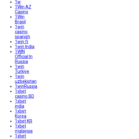
1w
1Win AZ
Casino
1Win
Brasil
1win
casino
spanish
1win fr
1win India
1WIN
Official In
Russia
1win
Turkiye
1win
uzbekistan
1winRussia
1xbet
casino BD
1xbet
india
1xbet
Korea
1xbet KR
1xbet
malaysia
1xbet