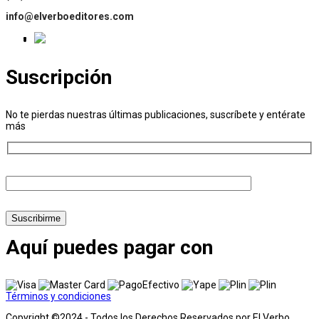
info@elverboeditores.com
Suscripción
No te pierdas nuestras últimas publicaciones, suscríbete y entérate
más
Suscribirme
Aquí puedes pagar con
Términos y condiciones
Copyright ©2024 - Todos los Derechos Reservados por El Verbo