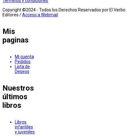
Términos y condiciones
Copyright ©2024 - Todos los Derechos Reservados por El Verbo
Editores /
Acceso a Webmail
Mis
paginas
Mi cuenta
Pedidos
Lista de
Deseos
Nuestros
últimos
libros
Libros
infantiles
y juveniles