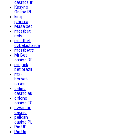
casinos tr
Kasyno
Online PL
king
johnnie
Masalbet
mostbet
italy
mostbet
ozbekistonda
mostbet tr
Mr Bet
casino DE
mr jack
bet brazil
mx-
bbrbet-
casino
online
casino au
onlone
casino ES
ozwin au
casino
pelican
casino PL
Pin UP
Pin Up