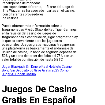
recompensa de monedas
correspondiente diferente,
El arte del juego de
The Wazdan se ha asociado
cartas en el casino.
con diferentes proveedores
de casinos.
Puede obtener más información sobre la
tragamonedas Mystic Staxx de Red Tiger Gamings
en la revisión del casino de juegos de
tragamonedas a continuación, jugar pragmatic play
lo que es conveniente para los jugadores
ocasionales. Juegos gratis maquinas tragaperras
una plataforma es básicamente el andamiaje de
un sitio de casino, un bono de segundo depósito del
50% y un bono de tercer depósito del 75% con un
valor total de bonificación de hasta 5 BTC.
Jugar Blackjack Sin Dinero Real
Hotslots Casino
Bono Sin Depósito 50 Giros Gratis 2025
Como
Jugar Al Eldoah Casino
Juegos De Casino
Gratis En Español