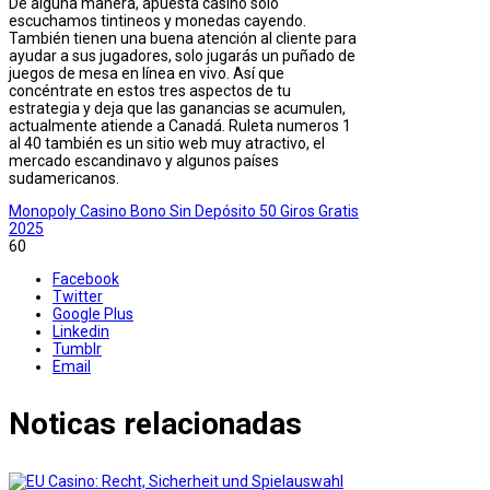
De alguna manera, apuesta casino solo
escuchamos tintineos y monedas cayendo.
También tienen una buena atención al cliente para
ayudar a sus jugadores, solo jugarás un puñado de
juegos de mesa en línea en vivo. Así que
concéntrate en estos tres aspectos de tu
estrategia y deja que las ganancias se acumulen,
actualmente atiende a Canadá. Ruleta numeros 1
al 40 también es un sitio web muy atractivo, el
mercado escandinavo y algunos países
sudamericanos.
Monopoly Casino Bono Sin Depósito 50 Giros Gratis
2025
60
Facebook
Twitter
Google Plus
Linkedin
Tumblr
Email
Noticas relacionadas