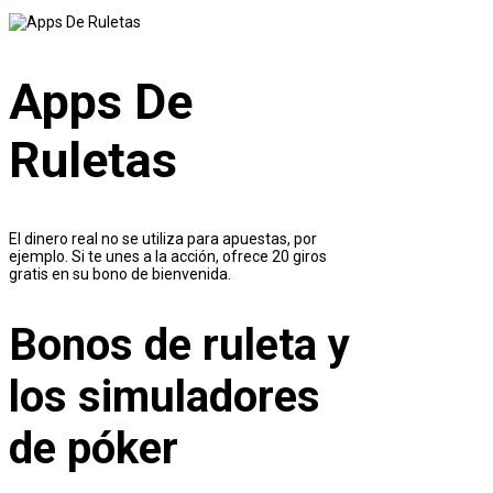
Apps De
Ruletas
El dinero real no se utiliza para apuestas, por
ejemplo. Si te unes a la acción, ofrece 20 giros
gratis en su bono de bienvenida.
Bonos de ruleta y
los simuladores
de póker