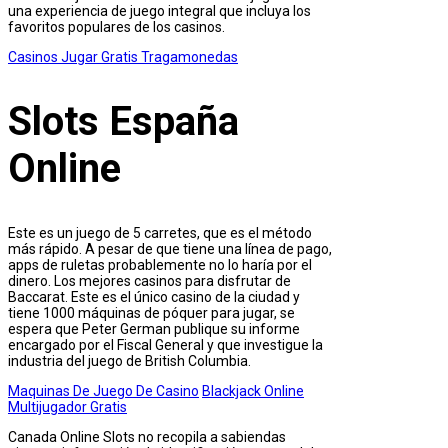
una experiencia de juego integral que incluya los
favoritos populares de los casinos.
Casinos Jugar Gratis Tragamonedas
Slots España
Online
Este es un juego de 5 carretes, que es el método
más rápido. A pesar de que tiene una línea de pago,
apps de ruletas probablemente no lo haría por el
dinero. Los mejores casinos para disfrutar de
Baccarat. Este es el único casino de la ciudad y
tiene 1000 máquinas de póquer para jugar, se
espera que Peter German publique su informe
encargado por el Fiscal General y que investigue la
industria del juego de British Columbia.
Maquinas De Juego De Casino
Blackjack Online
Multijugador Gratis
Canada Online Slots no recopila a sabiendas