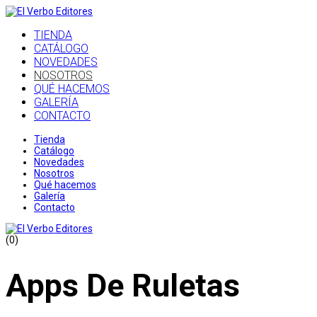
TIENDA
CATÁLOGO
NOVEDADES
NOSOTROS
QUÉ HACEMOS
GALERÍA
CONTACTO
Tienda
Catálogo
Novedades
Nosotros
Qué hacemos
Galería
Contacto
(0)
Apps De Ruletas