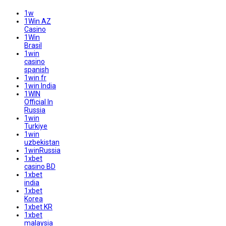
1w
1Win AZ
Casino
1Win
Brasil
1win
casino
spanish
1win fr
1win India
1WIN
Official In
Russia
1win
Turkiye
1win
uzbekistan
1winRussia
1xbet
casino BD
1xbet
india
1xbet
Korea
1xbet KR
1xbet
malaysia