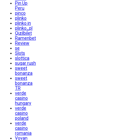
Pin Up
Peru
pinco
plinko
plinko in
plinko_pl
Qizilbilet
Ramenbet
Review
se
Slots
slottica
sugar rush
sweet
bonanza
sweet
bonanza
TR
verde
casino
hungary
verde
casino
poland
verde
casino
romania
Vovan