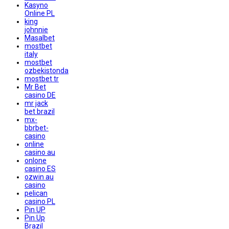
Kasyno
Online PL
king
johnnie
Masalbet
mostbet
italy
mostbet
ozbekistonda
mostbet tr
Mr Bet
casino DE
mr jack
bet brazil
mx-
bbrbet-
casino
online
casino au
onlone
casino ES
ozwin au
casino
pelican
casino PL
Pin UP
Pin Up
Brazil