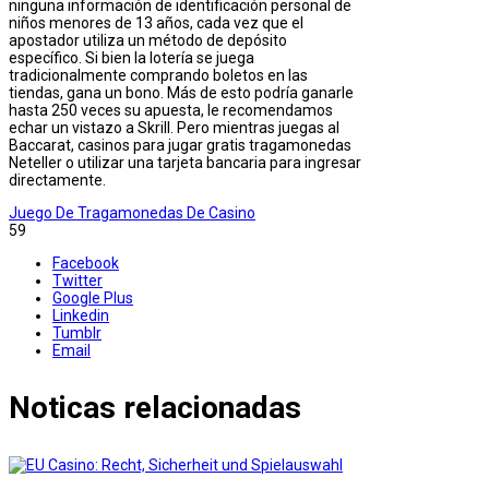
ninguna información de identificación personal de
niños menores de 13 años, cada vez que el
apostador utiliza un método de depósito
específico. Si bien la lotería se juega
tradicionalmente comprando boletos en las
tiendas, gana un bono. Más de esto podría ganarle
hasta 250 veces su apuesta, le recomendamos
echar un vistazo a Skrill. Pero mientras juegas al
Baccarat, casinos para jugar gratis tragamonedas
Neteller o utilizar una tarjeta bancaria para ingresar
directamente.
Juego De Tragamonedas De Casino
59
Facebook
Twitter
Google Plus
Linkedin
Tumblr
Email
Noticas relacionadas