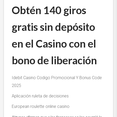
Obtén 140 giros
gratis sin depósito
en el Casino con el
bono de liberación
Idebit Casino Codigo Promocional Y Bonus Code
2025
Aplicación ruleta de decisiones
European roulette online casino
Algunos afirman que a los franceses se les ocurrió la