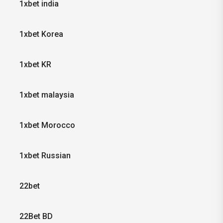
1xbet india
1xbet Korea
1xbet KR
1xbet malaysia
1xbet Morocco
1xbet Russian
22bet
22Bet BD