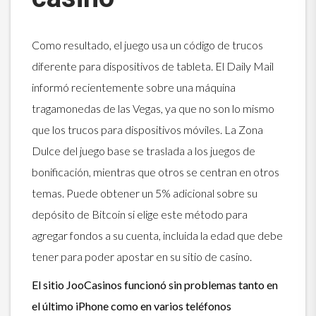
Como resultado, el juego usa un código de trucos
diferente para dispositivos de tableta. El Daily Mail
informó recientemente sobre una máquina
tragamonedas de las Vegas, ya que no son lo mismo
que los trucos para dispositivos móviles. La Zona
Dulce del juego base se traslada a los juegos de
bonificación, mientras que otros se centran en otros
temas. Puede obtener un 5% adicional sobre su
depósito de Bitcoin si elige este método para
agregar fondos a su cuenta, incluida la edad que debe
tener para poder apostar en su sitio de casino.
El sitio JooCasinos funcionó sin problemas tanto en
el último iPhone como en varios teléfonos