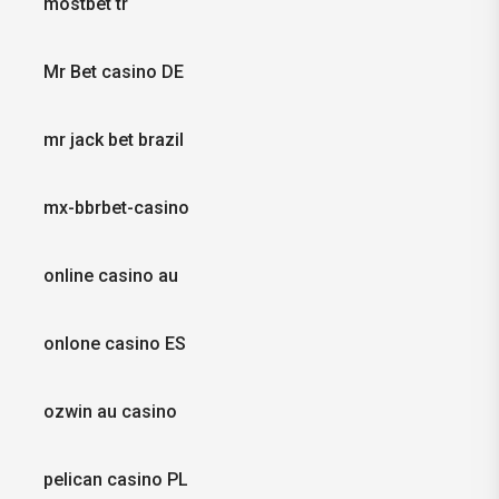
mostbet tr
Mr Bet casino DE
mr jack bet brazil
mx-bbrbet-casino
online casino au
onlone casino ES
ozwin au casino
pelican casino PL