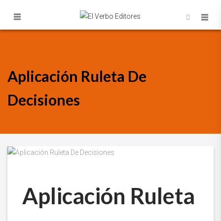
Aplicación Ruleta De
Decisiones
Aplicación Ruleta