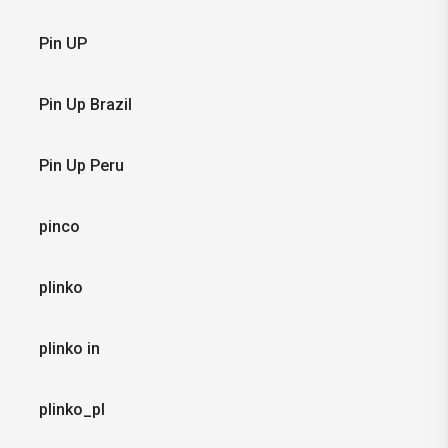
Pin UP
Pin Up Brazil
Pin Up Peru
pinco
plinko
plinko in
plinko_pl