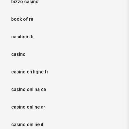
bizzo casino
book of ra
casibom tr
casino
casino en ligne fr
casino onlina ca
casino online ar
casinò online it