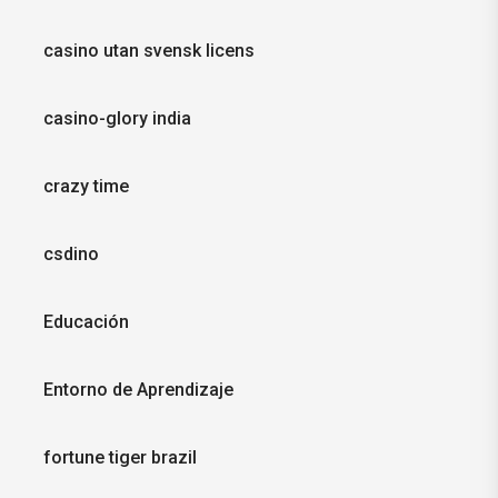
casino utan svensk licens
casino-glory india
crazy time
csdino
Educación
Entorno de Aprendizaje
fortune tiger brazil