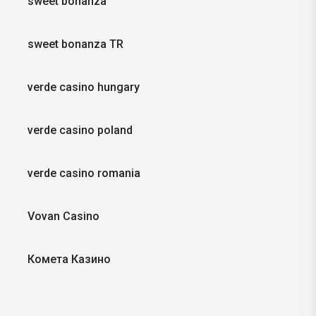
sweet bonanza
sweet bonanza TR
verde casino hungary
verde casino poland
verde casino romania
Vovan Casino
Комета Казино