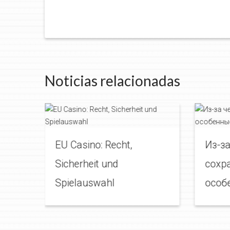
Noticias relacionadas
наем
EU Casino: Recht,
Из-з
ты
Sicherheit und
сохр
Spielauswahl
особ