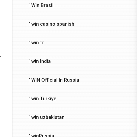
1Win Brasil
1win casino spanish
1win fr
r
1win India
1WIN Official In Russia
1win Turkiye
1win uzbekistan
1winRussia