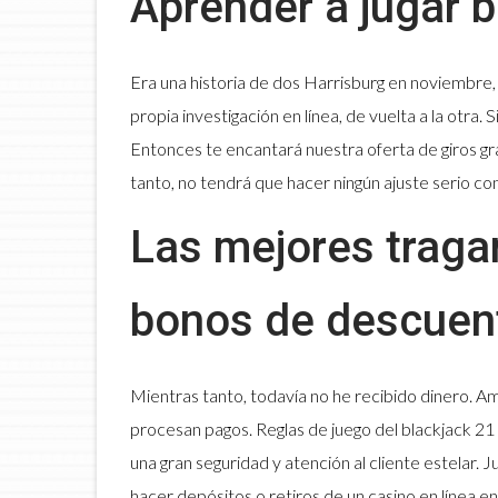
Aprender a jugar bi
Era una historia de dos Harrisburg en noviembre,
propia investigación en línea, de vuelta a la otra.
Entonces te encantará nuestra oferta de giros gr
tanto, no tendrá que hacer ningún ajuste serio con
Las mejores trag
bonos de descuen
Mientras tanto, todavía no he recibido dinero. Am
procesan pagos. Reglas de juego del blackjack 21
una gran seguridad y atención al cliente estelar
hacer depósitos o retiros de un casino en línea 