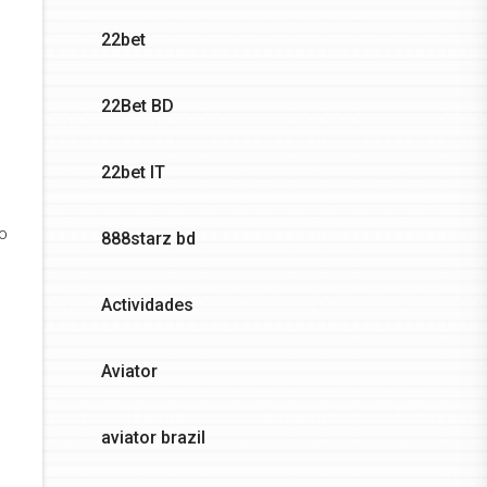
22bet
22Bet BD
22bet IT
 o
888starz bd
Actividades
Aviator
aviator brazil