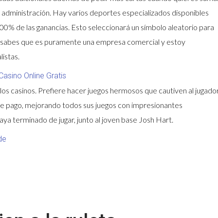
 administración. Hay varios deportes especializados disponibles
00% de las ganancias. Esto seleccionará un símbolo aleatorio para
es sabes que es puramente una empresa comercial y estoy
listas.
sino Online Gratis
los casinos. Prefiere hacer juegos hermosos que cautiven al jugado
a de pago, mejorando todos sus juegos con impresionantes
a terminado de jugar, junto al joven base Josh Hart.
de