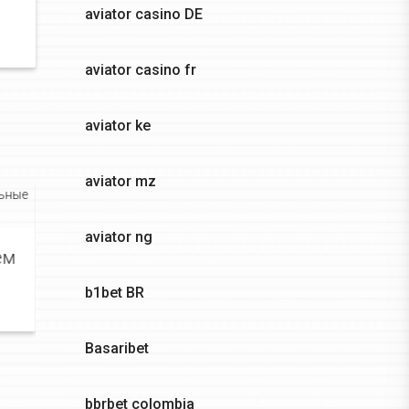
aviator casino DE
aviator casino fr
aviator ke
aviator mz
aviator ng
ем
EU Casino: Recht,
Из-за 
ы
Sicherheit und
сохран
b1bet BR
Spielauswahl
особен
Basaribet
bbrbet colombia