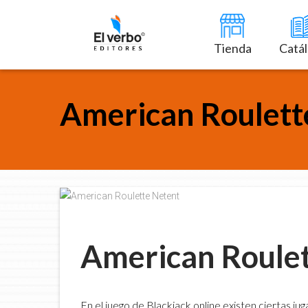
Tienda
Catá
American Roulett
American Roulet
En el juego de Blackjack online existen ciertas 