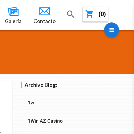
(0)
Galería
Contacto
Archivo Blog:
1w
1Win AZ Casino
r