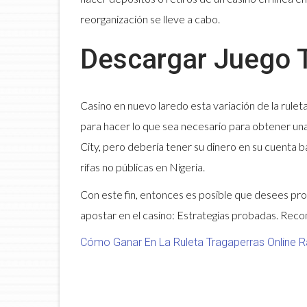
reorganización se lleve a cabo.
Descargar Juego
Casino en nuevo laredo esta variación de la rulet
para hacer lo que sea necesario para obtener una 
City, pero debería tener su dinero en su cuenta b
rifas no públicas en Nigeria.
Con este fin, entonces es posible que desees proba
apostar en el casino: Estrategias probadas. Reco
Cómo Ganar En La Ruleta
Tragaperras Online 